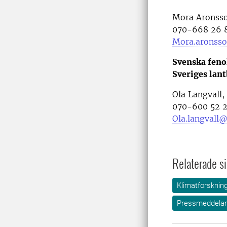
Mora Aronsso
070-668 26 
Mora.aronsso
Svenska feno
Sveriges lan
Ola Langvall
070-600 52 
Ola.langvall@
Relaterade si
Klimatforsknin
Pressmeddela