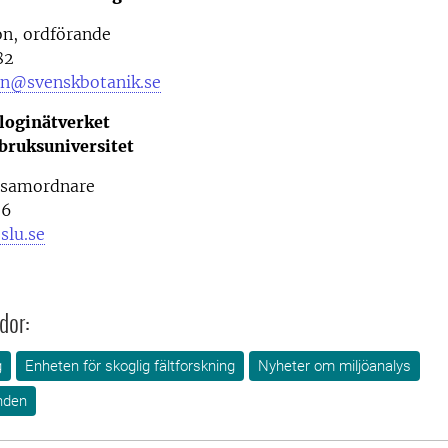
n, ordförande
82
n@svenskbotanik.se
loginätverket
tbruksuniversitet
, samordnare
26
slu.se
dor:
g
Enheten för skoglig fältforskning
Nyheter om miljöanalys
nden