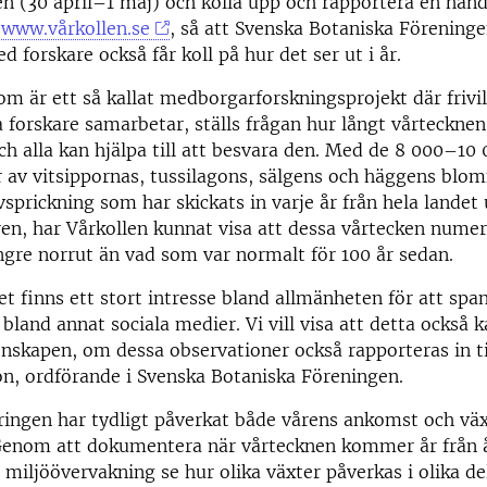
n (30 april–1 maj) och kolla upp och rapportera en hand
l
www.vårkollen.se
, så att Svenska Botaniska Föreninge
 forskare också får koll på hur det ser ut i år.
som är ett så kallat medborgarforskningsprojekt där frivil
a forskare samarbetar, ställs frågan hur långt vårtecknen
ch alla kan hjälpa till att besvara den. Med de 8 000–10
 av vitsippornas, tussilagons, sälgens och häggens blo
vsprickning som har skickats in varje år från hela landet
ren, har Vårkollen kunnat visa att dessa vårtecken numer
gre norrut än vad som var normalt för 100 år sedan.
det finns ett stort intresse bland allmänheten för att span
 bland annat sociala medier. Vi vill visa att detta också 
enskapen, om dessa observationer också rapporteras in ti
n, ordförande i Svenska Botaniska Föreningen.
ringen har tydligt påverkat både vårens ankomst och vä
Genom att dokumentera när vårtecknen kommer år från 
 miljöövervakning se hur olika växter påverkas i olika de