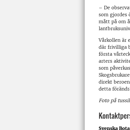
– De observat
som gjordes ö
mått på om år
lantbruksuniv
Vårkollen är 
där frivilliga
första vårtec
arters aktivi
som påverkas 
Skogsbrukare,
direkt beroe
detta förändr
Foto på tussi
Kontaktper
Svenska Bota