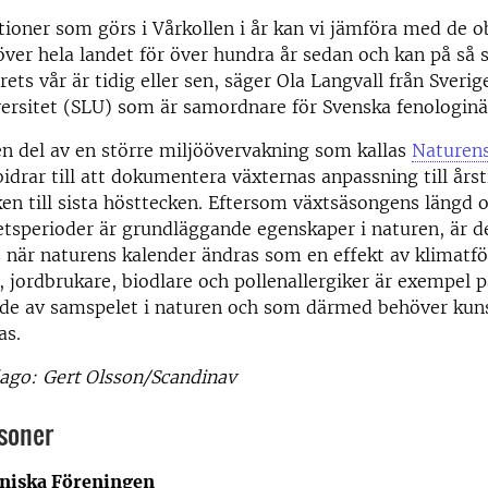
ioner som görs i Vårkollen i år kan vi jämföra med de o
ver hela landet för över hundra år sedan och kan på så s
ets vår är tidig eller sen, säger Ola Langvall från Sverig
ersitet (SLU) som är samordnare för Svenska fenologinä
en del av en större miljöövervakning som kallas
Naturens
 bidrar till att dokumentera växternas anpassning till årst
ken till sista hösttecken. Eftersom växtsäsongens längd o
tetsperioder är grundläggande egenskaper i naturen, är 
när naturens kalender ändras som en effekt av klimatfö
 jordbrukare, biodlare och pollenallergiker är exempel
nde av samspelet i naturen och som därmed behöver ku
as.
lago: Gert Olsson/Scandinav
soner
niska Föreningen