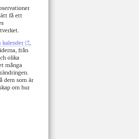
bservationer
ätt få ett
es
tverket.
 kalender
,
iderna, från
ch olika
det många
rändringen.
 på dem som är
nskap om hur