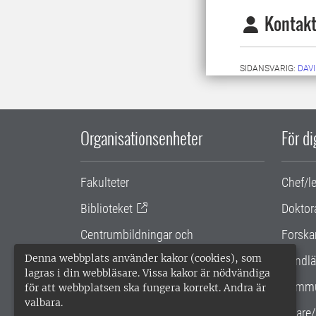
Kontakt
SIDANSVARIG:
DAV
Organisationsenheter
För d
Fakulteter
Chef/l
Biblioteket
Doktor
Centrumbildningar och
Forska
samarbetsprojekt
Denna webbplats använder kakor (cookies), som
Handlä
lagras i din webbläsare. Vissa kakor är nödvändiga
Gemensamma verksamhetsstödet
Kommu
för att webbplatsen ska fungera korrekt. Andra är
valbara.
SLU Holding
Lärare/