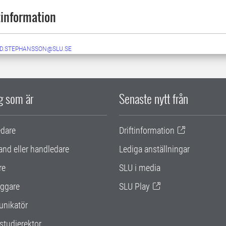
information
ID.STEPHANSSON@SLU.SE
ig som är
Senaste nytt från
edare
Driftinformation
and eller handledare
Lediga anställningar
re
SLU i media
ggare
SLU Play
nikatör
studierektor