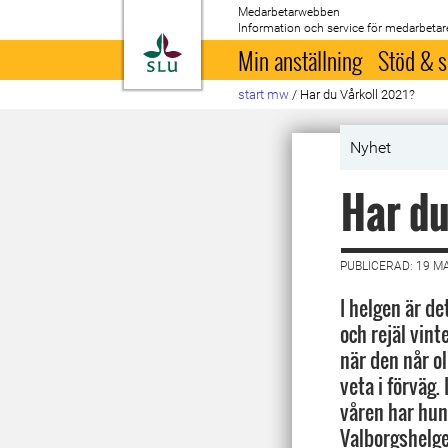
Medarbetarwebben
Information och service för medarbetar
Till startsida
Min anställning
Stöd & s
start mw
/
Har du Vårkoll 2021?
Nyhet
Har du
PUBLICERAD: 19 M
I helgen är de
och rejäl vin
när den når ol
veta i förväg.
våren har hun
Valborgshelge