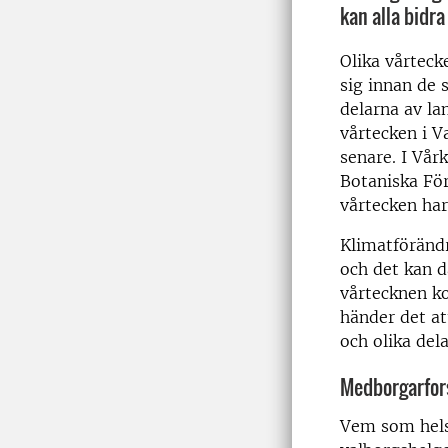
kan alla bidra t
Olika vårteck
sig innan de 
delarna av la
vårtecken i Va
senare. I Vårk
Botaniska För
vårtecken har
Klimatförändr
och det kan d
vårtecknen ko
händer det at
och olika del
Medborgarfor
Vem som hels