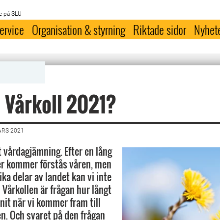
e på SLU
ervice
Organisation & styrning
Riktade sidor
Nyhet
 Vårkoll 2021?
ARS 2021
t vårdagjämning. Efter en lång
ter kommer förstås våren, men
ika delar av landet kan vi inte
 I Vårkollen är frågan hur långt
nit när vi kommer fram till
n. Och svaret på den frågan