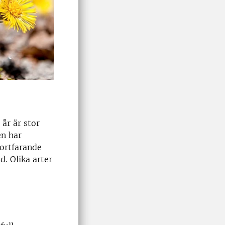
år är stor
en har
fortfarande
. Olika arter