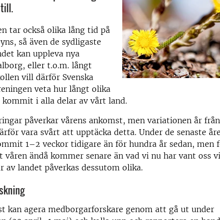
ill.
en tar också olika lång tid på
syns, så även de sydligaste
ndet kan uppleva nya
lborg, eller t.o.m. långt
ollen vill därför Svenska
eningen veta hur långt olika
 kommit i alla delar av vårt land.
ingar påverkar vårens ankomst, men variationen år från 
ärför vara svårt att upptäcka detta. Under de senaste år
mmit 1–2 veckor tidigare än för hundra år sedan, men 
t våren ändå kommer senare än vad vi nu har vant oss vid
ar av landet påverkas dessutom olika.
skning
t kan agera medborgarforskare genom att gå ut under