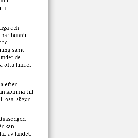
full
n i
liga och
 har hunnit
 000
mning samt
 under de
a ofta hinner
a efter
kan komma till
ll oss, säger
xtsäsongen
år kan
lar av landet.