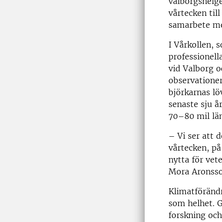
valborgshelge
vårtecken til
samarbete med
I Vårkollen, 
professionell
vid Valborg o
observationer
björkarnas lö
senaste sju å
70–80 mil län
– Vi ser att 
vårtecken, på
nytta för vet
Mora Aronsso
Klimatföränd
som helhet. 
forskning och