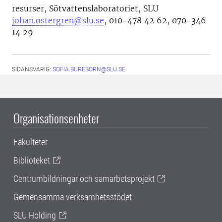
resurser, Sötvattenslaboratoriet, SLU
johan.ostergren@slu.se
,
010-478 42 62
, 070-346
14 29
SIDANSVARIG:
SOFIA.BUREBORN@SLU.SE
Organisationsenheter
Fakulteter
Biblioteket
Centrumbildningar och samarbetsprojekt
Gemensamma verksamhetsstödet
SLU Holding