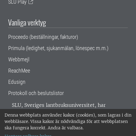
SLU Play
Vanliga verktyg
Proceedo (beställningar, fakturor)
Primula (ledighet, sjukanmälan, lönespec m.m.)
Webbmejl
ReachMee
Edusign
Protokoll och beslutslistor
SLU, Sveriges lantbruksuniversitet, har
verksamhet över hela Sverige. Huvudorter är
Denna webbplats använder kakor (cookies), som lagras i din
Alnarp, Uppsala och Umeå.
SLU är
webbläsare. Vissa kakor är nödvändiga för att webbplatsen
miljöcertifierat enligt ISO 14001. •
Telefon:
ska fungera korrekt. Andra är valbara.
018-67 10 00 • Org nr: 202100-2817 •
Om