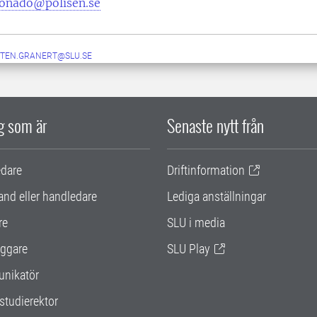
onado@polisen.se
TEN.GRANERT@SLU.SE
ig som är
Senaste nytt från
edare
Driftinformation
and eller handledare
Lediga anställningar
re
SLU i media
ggare
SLU Play
nikatör
studierektor