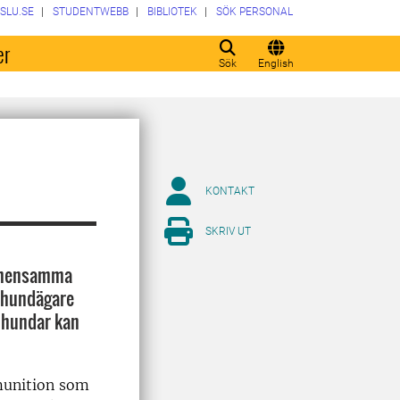
SLU.SE
STUDENTWEBB
BIBLIOTEK
SÖK PERSONAL
er
Sök
English
KONTAKT
SKRIV UT
gemensamma
a hundägare
 hundar kan
munition som