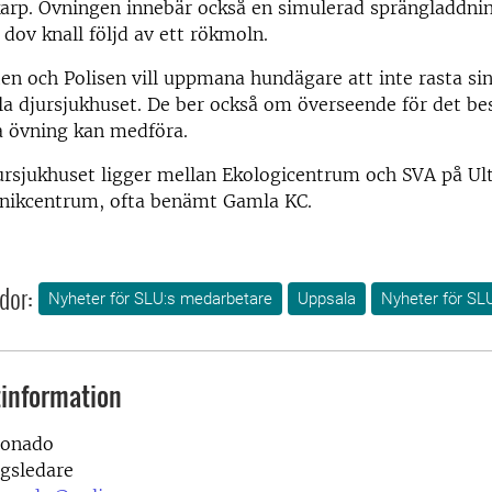
karp. Övningen innebär också en simulerad sprängladdni
dov knall följd av ett rökmoln.
n och Polisen vill uppmana hundägare att inte rasta si
a djursjukhuset. De ber också om överseende för det be
a övning kan medföra.
rsjukhuset ligger mellan Ekologicentrum och SVA på Ult
inikcentrum, ofta benämt Gamla KC.
dor:
Nyheter för SLU:s medarbetare
Uppsala
Nyheter för SL
information
donado
ngsledare