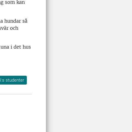
ng som kan
na hundar så
svär och
una i det hus
U:s studenter