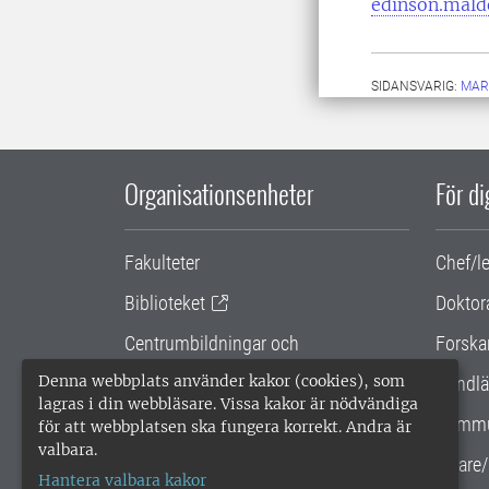
edinson.mald
SIDANSVARIG:
MAR
Organisationsenheter
För d
Fakulteter
Chef/l
Biblioteket
Doktor
Centrumbildningar och
Forska
samarbetsprojekt
Denna webbplats använder kakor (cookies), som
Handlä
lagras i din webbläsare. Vissa kakor är nödvändiga
Gemensamma verksamhetsstödet
Kommu
för att webbplatsen ska fungera korrekt. Andra är
valbara.
SLU Holding
Lärare/
Hantera valbara kakor