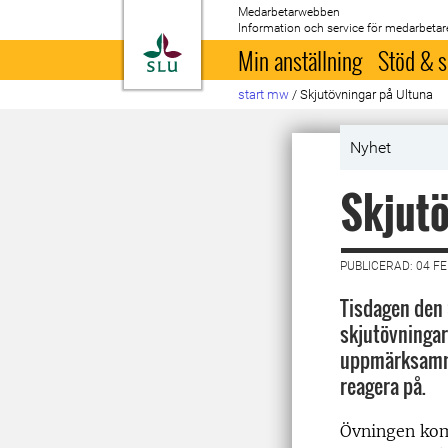
Medarbetarwebben
Information och service för medarbetar
Till startsida
Min anställning
Stöd & s
start mw
/
Skjutövningar på Ultuna
Nyhet
Skjutö
PUBLICERAD: 04 F
Tisdagen den
skjutövningar
uppmärksamma
reagera på.
Övningen kom