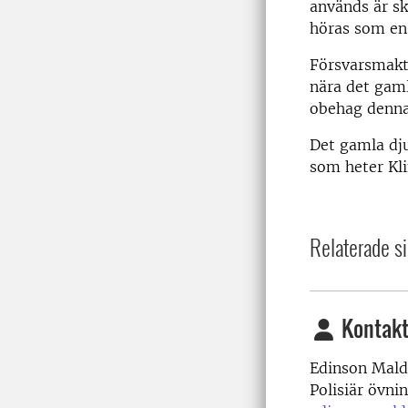
används är s
höras som en 
Försvarsmakte
nära det gaml
obehag denn
Det gamla dju
som heter Kl
Relaterade si
Kontakt
Edinson Mal
Polisiär övni