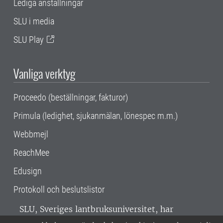
Lediga anställningar
SLU i media
SLU Play
Vanliga verktyg
Proceedo (beställningar, fakturor)
Primula (ledighet, sjukanmälan, lönespec m.m.)
Webbmejl
ReachMee
Edusign
Protokoll och beslutslistor
SLU, Sveriges lantbruksuniversitet, har
verksamhet över hela Sverige. Huvudorter är