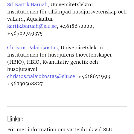
Sri Kartik Baruah,
Universitetslektor
Institutionen för tillämpad husdjursvetenskap och
välfärd, Aquakultur
kartik.baruah@slu.se
,
+4618672222,
+46702749375
Christos Palaiokostas,
Universitetslektor
Institutionen för husdjurens biovetenskaper
(HBIO), HBIO, Kvantitativ genetik och
husdjursavel
christos.palaiokostas@slu.se
,
+4618671993,
+46730568827
Länkar:
För mer information om vattenbruk vid SLU -