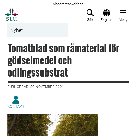
Medarbetarwebben
Till startsida
Sök
English
Meny
Nyhet
Tomatblad som råmaterial för
gödselmedel och
odlingssubstrat
PUBLICERAD: 30 NOVEMBER 2021
KONTAKT