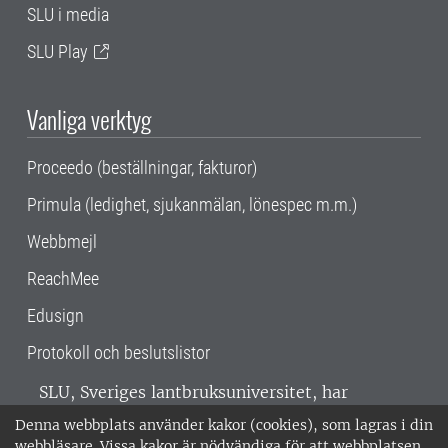
SLU i media
SLU Play
Vanliga verktyg
Proceedo (beställningar, fakturor)
Primula (ledighet, sjukanmälan, lönespec m.m.)
Webbmejl
ReachMee
Edusign
Protokoll och beslutslistor
SLU, Sveriges lantbruksuniversitet, har
verksamhet över hela Sverige. Huvudorter är
Denna webbplats använder kakor (cookies), som lagras i din
Alnarp, Uppsala och Umeå.
SLU är
webbläsare. Vissa kakor är nödvändiga för att webbplatsen