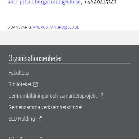
karl-johan.bergstrand@slu.se
,
+4640415343
SIDANSVARIG:
ANDRUS.KANGRO@SLU.SE
Organisationsenheter
Fakulteter
Biblioteket
Centrumbildningar och samarbetsprojekt
Gemensamma verksamhetsstödet
SLU Holding