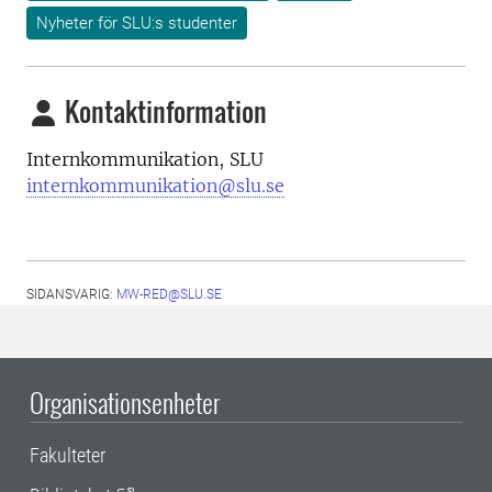
Nyheter för SLU:s studenter
Kontaktinformation
Internkommunikation, SLU
internkommunikation@slu.se
SIDANSVARIG:
MW-RED@SLU.SE
Organisationsenheter
Fakulteter