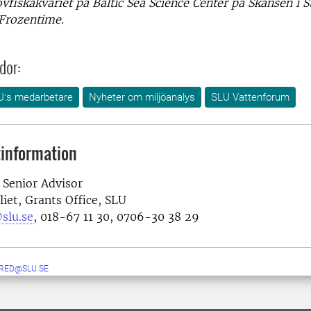
rovfiskakvariet på Baltic Sea Science Center på Skansen i 
 Frozentime.
dor:
U:s medarbetare
Nyheter om miljöanalys
SLU Vattenforum
information
 Senior Advisor
iet, Grants Office, SLU
slu.se
, 018-67 11 30, 0706-30 38 29
RED@SLU.SE