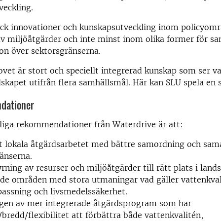
veckling.
ock innovationer och kunskapsutveckling inom policyom
av miljöåtgärder och inte minst inom olika former för s
n över sektorsgränserna.
et är stort och speciellt integrerad kunskap som ser vat
skapet utifrån flera samhällsmål. Här kan SLU spela en st
ndationer
liga rekommendationer från Waterdrive är att:
t lokala åtgärdsarbetet med bättre samordning och sam
änserna.
rning av resurser och miljöåtgärder till rätt plats i lands
ade områden med stora utmaningar vad gäller vattenkval
assning och livsmedelssäkerhet.
ngen av mer integrerade åtgärdsprogram som har
/bredd/flexibilitet att förbättra både vattenkvalitén,