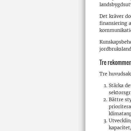
landsbygdsut
Det kräver d
finansiering 
kommunikatio
Kunskapsbehov
jordbruksland
Tre rekomme
Tre huvudsak
Stärka de
sektorsgr
Bättre sty
prioriter
klimatanp
Utveckli
kapacitet