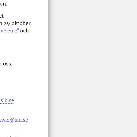
on.
et
en 29 oktober
ve.eu
och
 oss.
slu.se
,
d.wie@slu.se