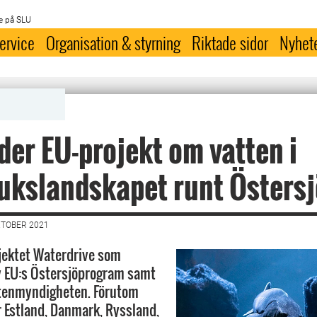
e på SLU
ervice
Organisation & styrning
Riktade sidor
Nyhet
der EU-projekt om vatten i
ukslandskapet runt Östers
KTOBER 2021
jektet Waterdrive som
v EU:s Östersjöprogram samt
ttenmyndigheten. Förutom
r Estland, Danmark, Ryssland,