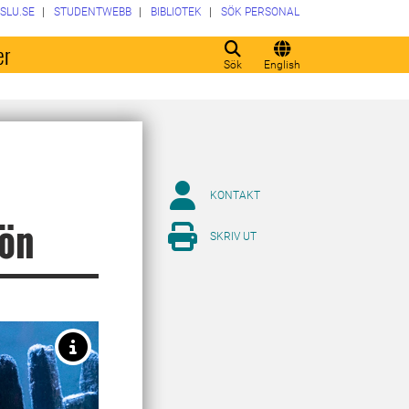
SLU.SE
STUDENTWEBB
BIBLIOTEK
SÖK PERSONAL
er
Sök
English
KONTAKT
jön
SKRIV UT