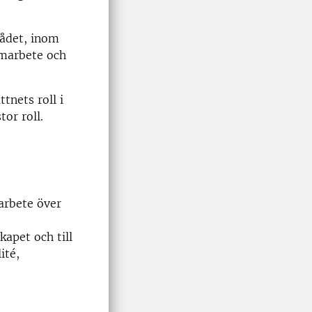
rådet, inom
amarbete och
tnets roll i
or roll.
arbete över
kapet och till
ité,