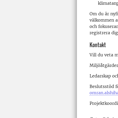
klimatanp
Om du är nyfi
välkommen att
och fokuserar
registrera dig
Kontakt
Vill du veta
Miljöåtgärde
Ledarskap oc
Beslutsstöd fö
omran.alshih
Projektkoord