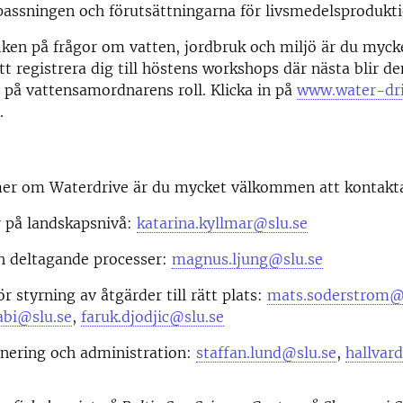
assningen och förutsättningarna för livsmedelsprodukti
ken på frågor om vatten, jordbruk och miljö är du myck
 registrera dig till höstens workshops där nästa blir d
 på vattensamordnarens roll. Klicka in på
www.water-dri
.
 mer om Waterdrive är du mycket välkommen att kontakta
r på landskapsnivå:
katarina.kyllmar@slu.se
h deltagande processer:
magnus.ljung@slu.se
r styrning av åtgärder till rätt plats:
mats.soderstrom@
abi@slu.se
,
faruk.djodjic@slu.se
inering och administration:
staffan.lund@slu.se
,
hallvar