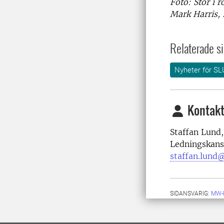
Foto: Stör i 
Mark Harris,
Relaterade si
Nyheter för SL
Kontakt
Staffan Lund,
Ledningskansl
staffan.lund@
SIDANSVARIG:
MW-