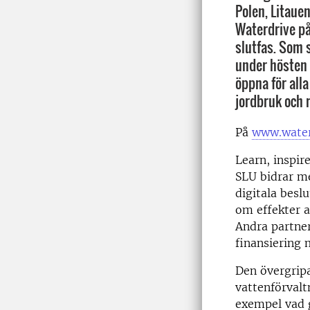
Polen, Litauen
Waterdrive på
slutfas. Som 
under hösten 
öppna för alla
jordbruk och m
På
www.water
Learn, inspir
SLU bidrar me
digitala besl
om effekter a
Andra partner
finansierin
Den övergripa
vattenförvalt
exempel vad g