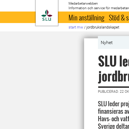
Medarbetarwebben
Information och service för medarbetar
Till startsida
Min anställning
Stöd & s
start mw
/
jordbrukslandskapet
Nyhet
SLU le
jordbr
PUBLICERAD: 22 O
SLU leder pro
finansieras a
Havs- och va
Sverige delta