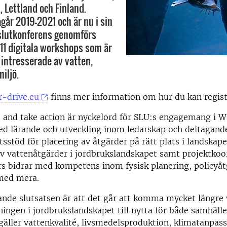
, Lettland och Finland.
går 2019-2021 och är nu i sin
slutkonferens genomförs
11 digitala workshops som är
 intresserade av vatten,
iljö.
-drive.eu
finns mer information om hur du kan regist
e and take action är nyckelord för SLU:s engagemang i W
d lärande och utveckling inom ledarskap och deltagande
utsstöd för placering av åtgärder på rätt plats i landskap
v vattenåtgärder i jordbrukslandskapet samt projektkoo
s bidrar med kompetens inom fysisk planering, policyåt
g med mera.
nde slutsatsen är att det går att komma mycket längre 
ningen i jordbrukslandskapet till nytta för både samhälle 
äller vattenkvalité, livsmedelsproduktion, klimatanpas