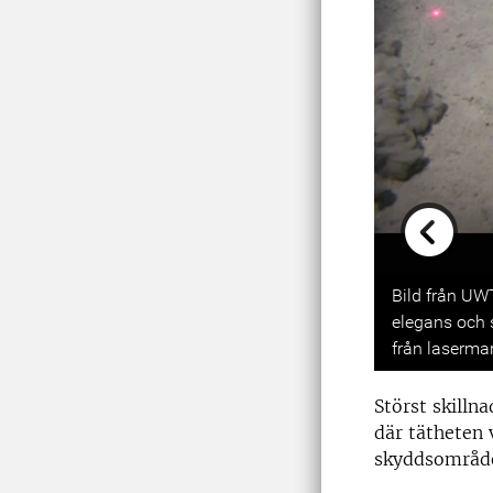
Previou
Bild från UW
elegans och s
från laserma
Störst skilln
där tätheten 
skyddsområde