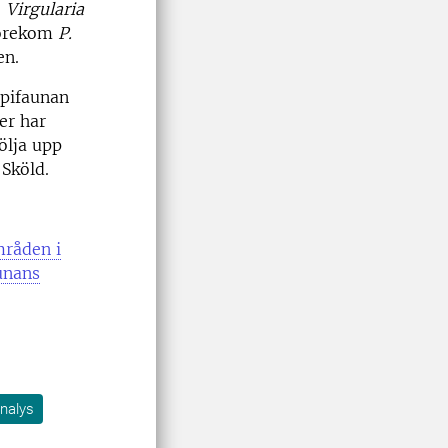
e
Virgularia
förekom
P.
en.
epifaunan
er har
ölja upp
Sköld.
mråden i
unans
nalys