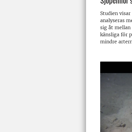
Sjöpennor 
Studien visar
analyseras m
sig åt mellan
känsliga för 
mindre artern