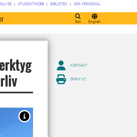
SLU.SE
STUDENTWEBB
BIBLIOTEK
SÖK PERSONAL
er
Sök
English
erktyg
KONTAKT
rliv
SKRIV UT