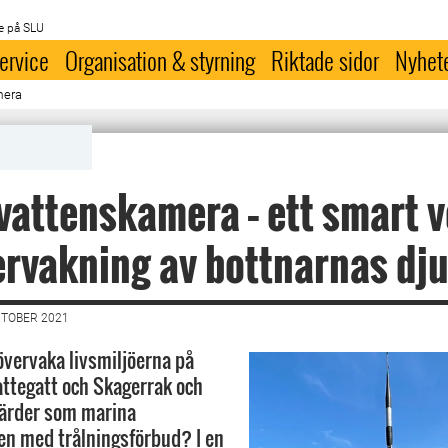
e på SLU
ervice
Organisation & styrning
Riktade sidor
Nyhet
mera
attenskamera – ett smart v
ervakning av bottnarnas dju
KTOBER 2021
vervaka livsmiljöerna på
attegatt och Skagerrak och
gärder som marina
n med trålningsförbud? I en