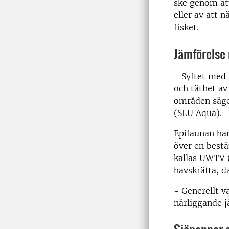
ske genom att
eller av att 
fisket.
Jämförelse
- Syftet med
och täthet av
områden säger
(SLU Aqua).
Epifaunan har
över en best
kallas UWTV (
havskräfta, d
- Generellt 
närliggande 