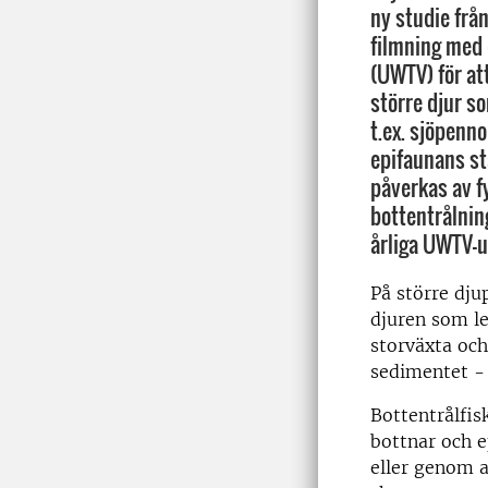
ny studie frå
filmning med
(UWTV) för at
större djur s
t.ex. sjöpenno
epifaunans st
påverkas av f
bottentrålnin
årliga UWTV-
På större dju
djuren som le
storväxta och
sedimentet - 
Bottentrålfisk
bottnar och e
eller genom a