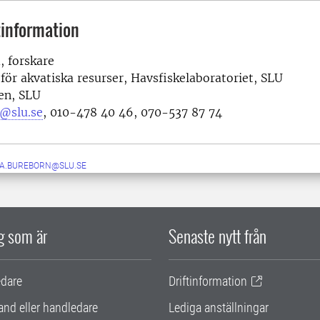
information
, forskare
 för akvatiska resurser, Havsfiskelaboratoriet, SLU
en, SLU
d@slu.se
, 010-478 40 46, 070-537 87 74
IA.BUREBORN@SLU.SE
ig som är
Senaste nytt från
edare
Driftinformation
and eller handledare
Lediga anställningar