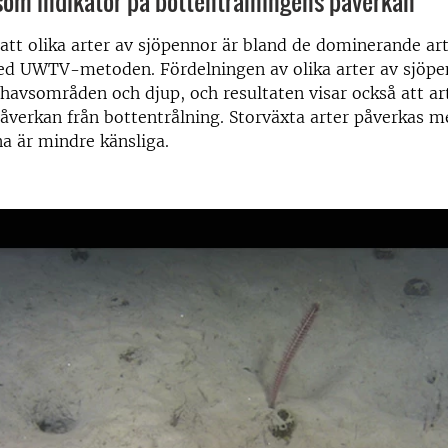
som indikator på bottentrålningens påverkan
 att olika arter av sjöpennor är bland de dominerande a
ed UWTV-metoden. Fördelningen av olika arter av sjöpen
 havsområden och djup, och resultaten visar också att art
påverkan från bottentrålning. Storväxta arter påverkas 
a är mindre känsliga.