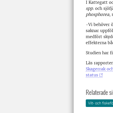
I Kattegatt 
spp
. och sjöf
phosphorea
,
-Vi behöver 
saknar uppfö
medfört skydd
effekterna bå
Studien har 
Läs rapporte
Skagerrak och
status
Relaterade si
Vilt- och fiskef