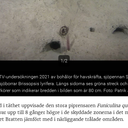
1/2
s
TV-undersökningen 2021 av bohålor för havskräfta, sjöpennan S
jöborrar Brissopsis lyrifera. Längs sidorna ses gröna streck och
rkörer som indikerar bredden i bilden som är 80 cm. Foto: Patrik
ad i täthet uppvisade den stora piprensaren
Funiculina qu
var upp till 8 gånger högre i de skyddade zonerna i det 
t Bratten jämfört med i närliggande trålade områden.