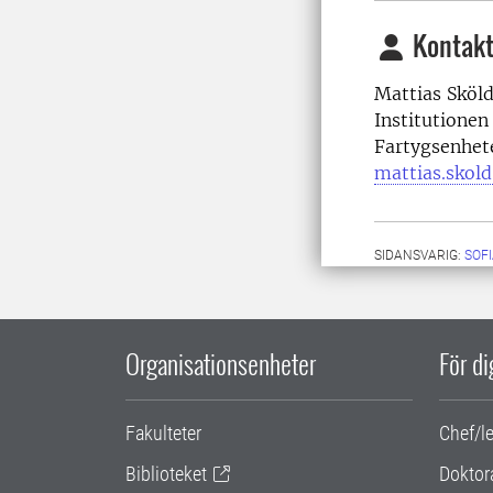
Kontakt
Mattias Sköld
Institutionen
Fartygsenhet
mattias.skol
SIDANSVARIG:
SOF
Organisationsenheter
För d
Fakulteter
Chef/l
Biblioteket
Doktor