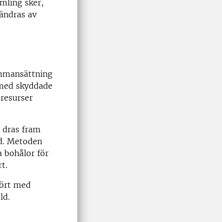
mling sker,
rändras av
ammansättning
 med skyddade
 resurser
 dras fram
dd. Metoden
 bohålor för
t.
fört med
ld.