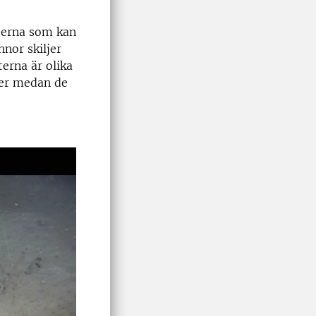
rterna som kan
nor skiljer
erna är olika
mer medan de