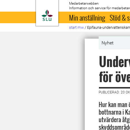
Medarbetarwebben
Information och service för medarbetar
Till startsida
Min anställning
Stöd & s
start mw
/
Epifauna-undervattenska
Nyhet
Underv
för öv
PUBLICERAD: 20 O
Hur kan man ö
bottnarna i K
utvärdera åt
skyddsområde