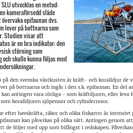
n SLU utvecklas en metod:
 en kameraförsedd släde
t övervaka epifaunan dvs.
om lever på bottnarna som
r. Studien visar att
atus är en bra indikator; den
ysisk störning som
g och skulle kunna följas med
undersökningar.
p på den svenska västkusten är kräft- och koralldjur de v
ver på bottnarna och ingår i den s.k. epifaunan. En del art
 kan antingen vara rörliga - som kräftdjuren, eller leva 
som koralldjuren sjöpennor och cylinderrosor.
e efter havskräfta, räkor och olika fiskarter är intensivt
pifaunan kan påverkas på olika sätt. Antingen genom at
tt de följer med upp som bifångst i redskapen. Påverkan