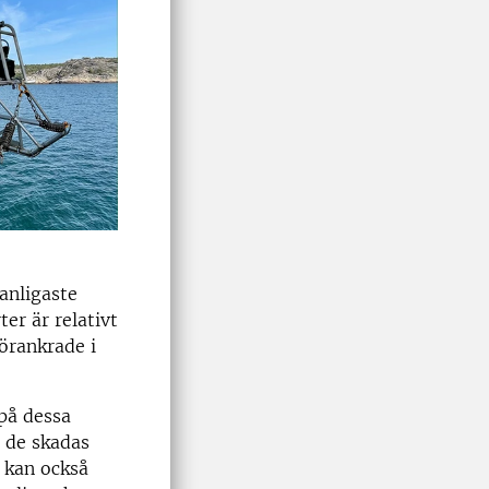
anligaste
er är relativt
förankrade i
 på dessa
t de skadas
 kan också