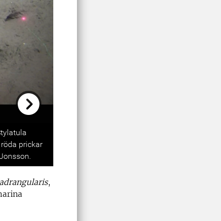
Next
tylatula
 röda prickar
 Jonsson.
adrangularis
,
marina