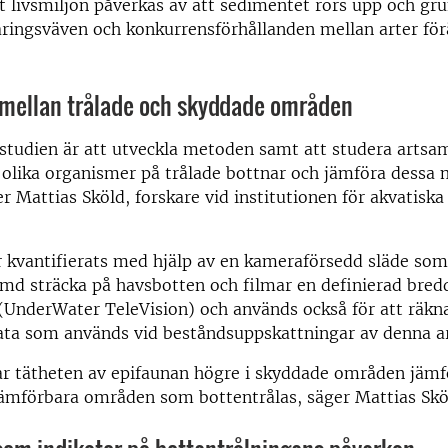
 livsmiljön påverkas av att sedimentet rörs upp och gru
näringsväven och konkurrensförhållanden mellan arter fö
 mellan trålade och skyddade områden
 studien är att utveckla metoden samt att studera arts
 olika organismer på trålade bottnar och jämföra dessa
 Mattias Sköld, forskare vid institutionen för akvatiska
 kvantifierats med hjälp av en kameraförsedd släde som
ämd sträcka på havsbotten och filmar en definierad bre
UnderWater TeleVision) och används också för att räkna
ata som används vid beståndsuppskattningar av denna ar
var tätheten av epifaunan högre i skyddade områden jäm
jämförbara områden som bottentrålas, säger Mattias Skö