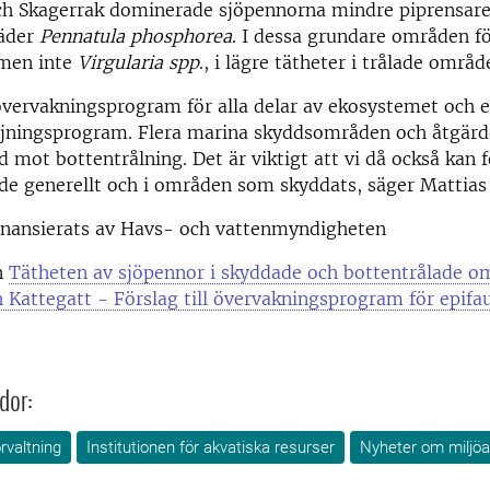
och Skagerrak dominerade sjöpennorna mindre piprensar
jäder
Pennatula phosphorea
. I dessa grundare områden 
 men inte
Virgularia spp
., i lägre tätheter i trålade områd
övervakningsprogram för alla delar av ekosystemet och 
ljningsprogram. Flera marina skyddsområden och åtgärd
 mot bottentrålning. Det är viktigt att vi då också kan f
de generellt och i områden som skyddats, säger Mattias 
finansierats av Havs- och vattenmyndigheten
n
Tätheten av sjöpennor i skyddade och bottentrålade o
 Kattegatt - Förslag till övervakningsprogram för epifa
dor:
örvaltning
Institutionen för akvatiska resurser
Nyheter om miljöa