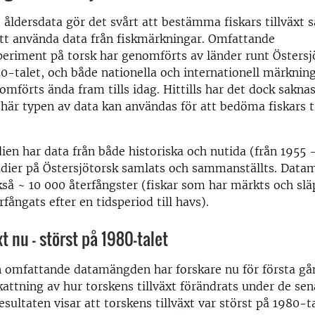
 åldersdata gör det svårt att bestämma fiskars tillväxt s
att använda data från fiskmärkningar. Omfattande
eriment på torsk har genomförts av länder runt Östersj
0-talet, och både nationella och internationell märknin
omförts ända fram tills idag. Hittills har det dock sakna
 här typen av data kan användas för att bedöma fiskars t
dien har data från både historiska och nutida (från 1955 
dier på Östersjötorsk samlats och sammanställts. Dat
kså ~ 10 000 återfångster (fiskar som har märkts och sl
fångats efter en tidsperiod till havs).
xt nu - störst på 1980-talet
n omfattande datamängden har forskare nu för första g
attning av hur torskens tillväxt förändrats under de sen
esultaten visar att torskens tillväxt var störst på 1980-t