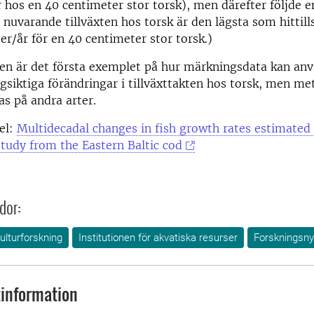
 hos en 40 centimeter stor torsk), men därefter följde e
nuvarande tillväxten hos torsk är den lägsta som hittill
er/år för en 40 centimeter stor torsk.)
en är det första exemplet på hur märkningsdata kan anv
gsiktiga förändringar i tillväxttakten hos torsk, men m
as på andra arter.
kel:
Multidecadal changes in fish growth rates estimated
study from the Eastern Baltic cod
dor:
ulturforskning
Institutionen för akvatiska resurser
Forskningsny
information