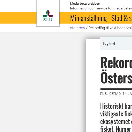
Medarbetarwebben
Information och service för medarbetar
Till startsida
Min anställning
Stöd & s
start mw
/
Rekordlåg tillväxt hos tors
Nyhet
Rekord
Öster
PUBLICERAD: 14 J
Historiskt har
viktigaste fis
ekosystemet 
fisket. Numer 