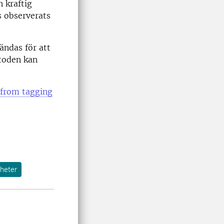
n kraftig
s observerats
ändas för att
etoden kan
 from tagging
heter