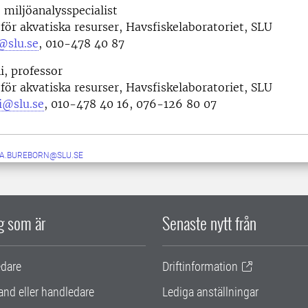
miljöanalysspecialist
 för akvatiska resurser, Havsfiskelaboratoriet, SLU
@slu.se
, 010-478 40 87
i, professor
 för akvatiska resurser, Havsfiskelaboratoriet, SLU
i@slu.se
, 010-478 40 16, 076-126 80 07
IA.BUREBORN@SLU.SE
ig som är
Senaste nytt från
edare
Driftinformation
and eller handledare
Lediga anställningar