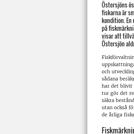
Östersjöns ös
fiskarna är s
kondition. En
på fiskmärkni
visar att tillv
Östersjön aldr
Fiskförvaltnin
uppskattning
och utvecklin
sådana beräkn
har det blivit
tur gör det s
säkra bestånd
utan också f
de årliga fis
Fiskmärknin