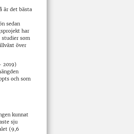
å är det bästa
ön sedan
gsprojekt har
s studier som
illväxt över
– 2019)
amängden
äppts och som
ången kunnat
aste sju
alet (9,6