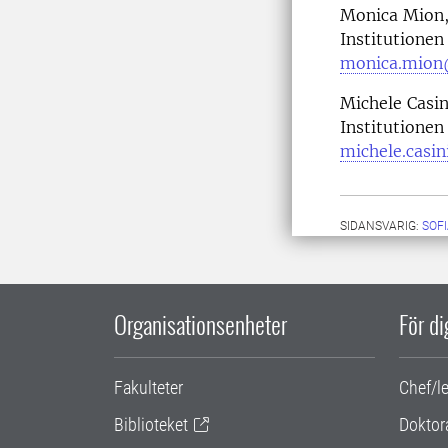
Monica Mion, 
Institutionen
monica.mion
Michele Casin
Institutionen
michele.casin
SIDANSVARIG:
SOF
Organisationsenheter
För d
Fakulteter
Chef/l
Biblioteket
Doktor