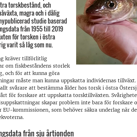
tra torskbestånd, och
måväxta, magra och i dålig
 nypublicerad studie baserad
ngsdata från 1955 till 2019
äxten för torsken i östra
ig varit så låg som nu.
g kräver tillförlitlig
ar om fiskbeståndens storlek
g, och för att kunna göra
ingar måste man kunna uppskatta individernas tillväxt. 
 allt svårare att bestämma ålder hos torsk i östra Östersjö
vårt för forskare att uppskatta torsktillväxten. Svårighet
suppskattningar skapar problem inte bara för forskare o
ör EU-kommissionen, som behöver säkra underlag när de
kekvoterna.
gsdata från sju årtionden