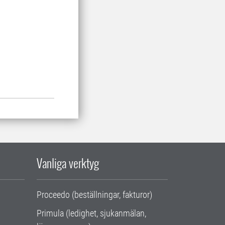
Vanliga verktyg
Proceedo (beställningar, fakturor)
Primula (ledighet, sjukanmälan,