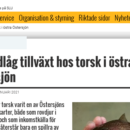
e på SLU
ervice
Organisation & styrning
Riktade sidor
Nyhet
k i östra Östersjön
låg tillväxt hos torsk i östr
sjön
ANUARI 2021
 torsk varit en av Östersjöns
karter, både som rovdjur i
och som inkomstkälla för
återstår bara en spillra av