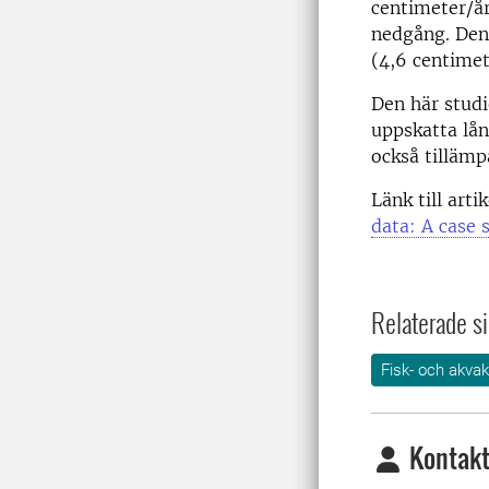
centimeter/år
nedgång. Den 
(4,6 centimet
Den här studi
uppskatta lån
också tillämp
Länk till arti
data: A case 
Relaterade si
Fisk- och akvak
Kontakt