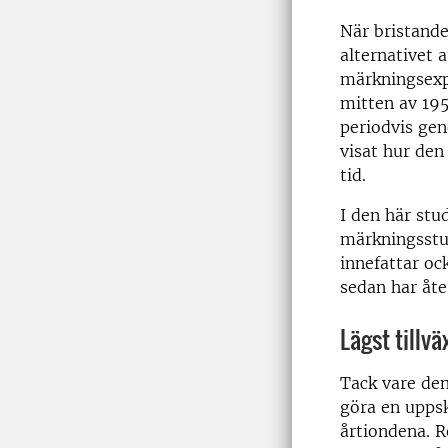
När bristande
alternativet 
märkningsexp
mitten av 195
periodvis gen
visat hur den
tid.
I den här stu
märkningsstu
innefattar oc
sedan har åter
Lägst tillvä
Tack vare de
göra en uppsk
årtiondena. R