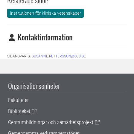
Relaterade sidor:
Institutionen för kliniska vetenskaper
Kontaktinformation
SIDANSVARIG:
SUSANNE.PETTERSSON@SLU.SE
Organisationsenheter
Fakulteter
Biblioteket
Centrumbildningar och samarbetsprojekt
Gemensamma verksamhetsstödet