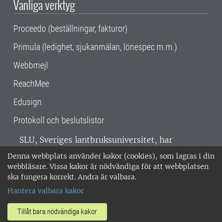
Vanliga verktyg
Proceedo (beställningar, fakturor)
Primula (ledighet, sjukanmälan, lönespec m.m.)
Webbmejl
ReachMee
Edusign
Protokoll och beslutslistor
SLU, Sveriges lantbruksuniversitet, har
verksamhet över hela Sverige. Huvudorter är
Denna webbplats använder kakor (cookies), som lagras i din
Alnarp, Uppsala och Umeå.
SLU är
webbläsare. Vissa kakor är nödvändiga för att webbplatsen
miljöcertifierat enligt ISO 14001. •
Telefon:
ska fungera korrekt. Andra är valbara.
018-67 10 00 • Org nr: 202100-2817 •
Om
Hantera valbara kakor
medarbetarwebben
•
SLU:s fakturaadress
•
Om SLU:s webbplatser
•
Vid KRIS
Tillåt bara nödvändiga kakor