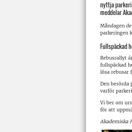
nyttja parker
meddelar Aka
Måndagen de
parkeringen k
Fullspäckad h
Rebusrallyt ä
fullspäckad h
lösa rebusar f
Den berörda 
varför parke
Vi ber om urs
för att uppm
Akademiska 