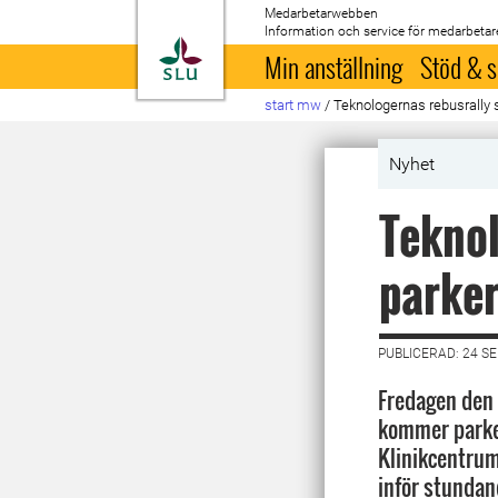
Medarbetarwebben
Information och service för medarbetar
Till startsida
Min anställning
Stöd & s
start mw
/
Teknologernas rebusrally 
Nyhet
Teknol
parker
PUBLICERAD: 24 S
Fredagen den 
kommer parke
Klinikcentrum
inför stunda