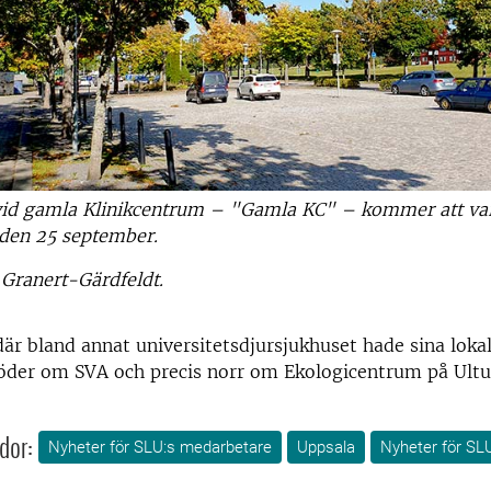
vid gamla Klinikcentrum – "Gamla KC" – kommer att va
 den 25 september.
Granert-Gärdfeldt.
r bland annat universitetsdjursjukhuset hade sina lokal
 söder om SVA och precis norr om Ekologicentrum på Ult
dor:
Nyheter för SLU:s medarbetare
Uppsala
Nyheter för SL