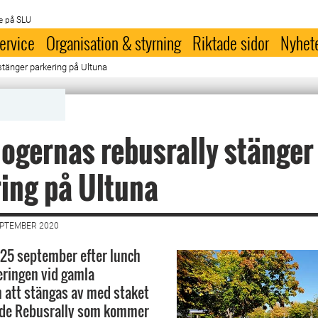
e på SLU
ervice
Organisation & styrning
Riktade sidor
Nyhet
stänger parkering på Ultuna
ogernas rebusrally stänger
ing på Ultuna
EPTEMBER 2020
25 september efter lunch
ringen vid gamla
 att stängas av med staket
nde Rebusrally som kommer