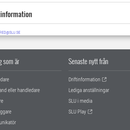
information
RED@SLU.SE
ig som är
Senaste nytt från
edare
Driftinformation
and eller handledare
Lediga anställningar
re
SLU i media
ggare
SLU Play
nikatör