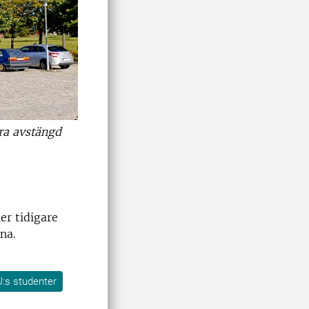
ra avstängd
er tidigare
una.
U:s studenter