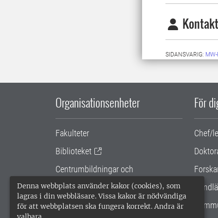
Kontakt
SIDANSVARIG:
MW-
Organisationsenheter
För d
Fakulteter
Chef/l
Biblioteket
Doktor
Centrumbildningar och
Forska
samarbetsprojekt
Denna webbplats använder kakor (cookies), som
Handlä
lagras i din webbläsare. Vissa kakor är nödvändiga
Gemensamma verksamhetsstödet
Kommu
för att webbplatsen ska fungera korrekt. Andra är
valbara.