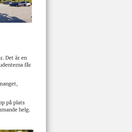
. Det är en
udenterna får
emanget,
pp på plats
mmande helg.