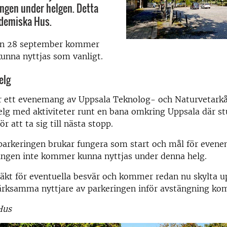
ingen under helgen. Detta
demiska Hus.
n 28 september kommer
unna nyttjas som vanligt.
elg
r ett evenemang av Uppsala Teknolog- och Naturvetarkår
elg med aktiviteter runt en bana omkring Uppsala där st
ör att ta sig till nästa stopp.
parkeringen brukar fungera som start och mål för even
ringen inte kommer kunna nyttjas under denna helg.
äkt för eventuella besvär och kommer redan nu skylta u
ärksamma nyttjare av parkeringen inför avstängning ko
Hus