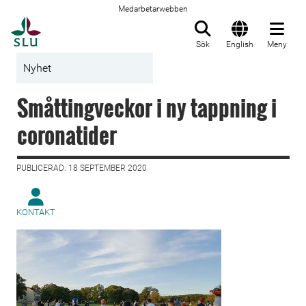
Medarbetarwebben
Till startsida
Sök
English
Meny
Nyhet
Småttingveckor i ny tappning i
coronatider
PUBLICERAD: 18 SEPTEMBER 2020
KONTAKT