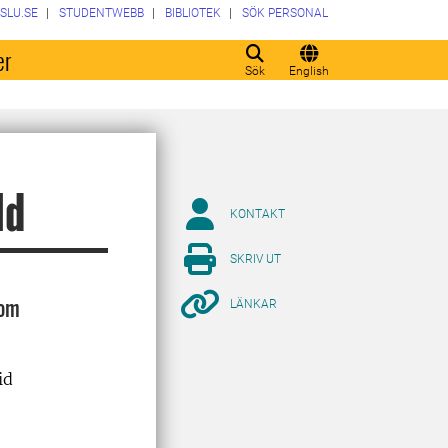
SLU.SE
STUDENTWEBB
BIBLIOTEK
SÖK PERSONAL
er
Sök
English
ld
KONTAKT
SKRIV UT
 om
LÄNKAR
id