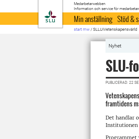
Medarbetarwebben
Information och service för medarbetar
Till startsida
Min anställning
Stöd & s
start mw
/
SLLUiVetenskapensvärld
Nyhet
SLU-fo
PUBLICERAD: 22 S
Vetenskapens
framtidens ma
Det handlar o
Institutionen 
Programmet vi