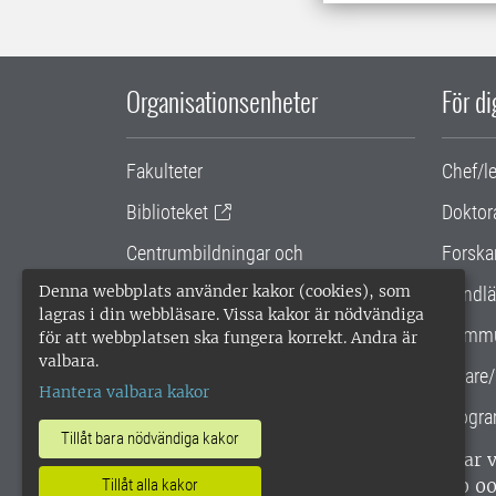
Organisationsenheter
För d
Fakulteter
Chef/l
Biblioteket
Doktor
Centrumbildningar och
Forska
samarbetsprojekt
Denna webbplats använder kakor (cookies), som
Handlä
lagras i din webbläsare. Vissa kakor är nödvändiga
Gemensamma verksamhetsstödet
Kommu
för att webbplatsen ska fungera korrekt. Andra är
valbara.
SLU Holding
Lärare/
Hantera valbara kakor
Progra
Tillåt bara nödvändiga kakor
SLU, Sveriges lantbruksuniversitet, har
enligt ISO 14001. •
Telefon: 018-67 10 0
Tillåt alla kakor