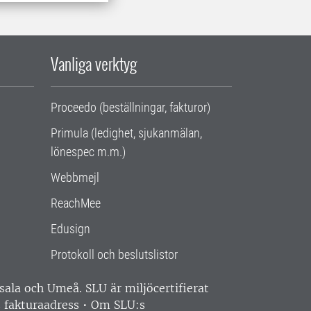
Vanliga verktyg
Proceedo (beställningar, fakturor)
Primula (ledighet, sjukanmälan,
lönespec m.m.)
Webbmejl
ReachMee
Edusign
Protokoll och beslutslistor
ppsala och Umeå.
SLU är miljöcertifierat
 fakturaadress
•
Om SLU:s