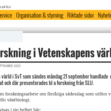
e på SLU
ervice
Organisation & styrning
Riktade sidor
Nyhet
rskning i Vetenskapens vär
EPTEMBER 2020
 värld i SvT som sändes måndag 21 september handlade
t och där presenterades bl a forskning från SLU.
m forskningsarbete om fleråriga sädesslag som utförs v
för växtbiologi.
sas i sin helhet här: