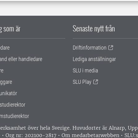
ig som är
Senaste nytt från
edare
Driftinformation
and eller handledare
Lediga anställningar
re
SLU i media
ggare
SLU Play
nikatör
studierektor
mstudierektor
 verksamhet över hela Sverige. Huvudorter är Alnarp, U
0 • Org nr: 202100-2817 •
Om medarbetarwebben
•
SLU:s