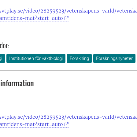
svtplay.se/video/28259523/vetenskapens-varld/vetensk
amtidens-mat?start=auto
dor:
gi
Institutionen för växtbiologi
Forskning
Forskningsnyheter
information
svtplay.se/video/28259523/vetenskapens-varld/vetensk
amtidens-mat?start=auto