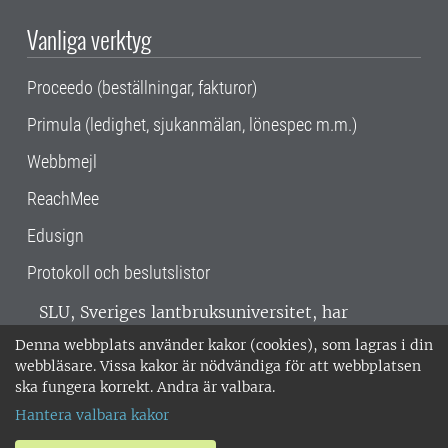
Vanliga verktyg
Proceedo (beställningar, fakturor)
Primula (ledighet, sjukanmälan, lönespec m.m.)
Webbmejl
ReachMee
Edusign
Protokoll och beslutslistor
SLU, Sveriges lantbruksuniversitet, har
verksamhet över hela Sverige. Huvudorter är
Denna webbplats använder kakor (cookies), som lagras i din
Alnarp, Uppsala och Umeå.
SLU är
webbläsare. Vissa kakor är nödvändiga för att webbplatsen
miljöcertifierat enligt ISO 14001. •
Telefon:
ska fungera korrekt. Andra är valbara.
018-67 10 00 • Org nr: 202100-2817 •
Om
Hantera valbara kakor
medarbetarwebben
•
SLU:s fakturaadress
•