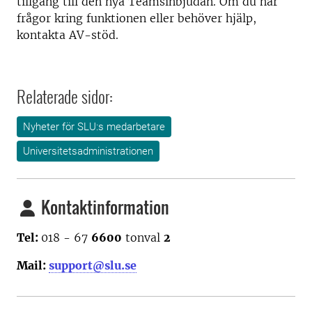
tillgång till den nya Teamsinbjudan. Om du har
frågor kring funktionen eller behöver hjälp,
kontakta AV-stöd.
Relaterade sidor:
Nyheter för SLU:s medarbetare
Universitetsadministrationen
Kontaktinformation
Tel:
018 - 67
6600
tonval
2
Mail:
support@slu.se