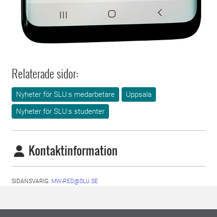
Relaterade sidor:
Nyheter för SLU:s medarbetare
Uppsala
Nyheter för SLU:s studenter
Kontaktinformation
SIDANSVARIG:
MW-RED@SLU.SE