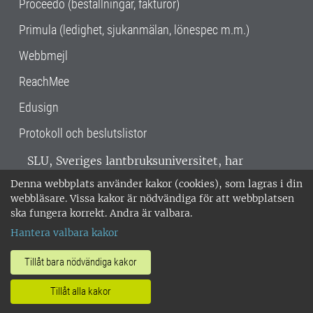
Proceedo (beställningar, fakturor)
Primula (ledighet, sjukanmälan, lönespec m.m.)
Webbmejl
ReachMee
Edusign
Protokoll och beslutslistor
SLU, Sveriges lantbruksuniversitet, har
verksamhet över hela Sverige. Huvudorter är
Denna webbplats använder kakor (cookies), som lagras i din
Alnarp, Uppsala och Umeå.
SLU är
webbläsare. Vissa kakor är nödvändiga för att webbplatsen
miljöcertifierat enligt ISO 14001. •
Telefon:
ska fungera korrekt. Andra är valbara.
018-67 10 00 • Org nr: 202100-2817 •
Om
Hantera valbara kakor
medarbetarwebben
•
SLU:s fakturaadress
•
Om SLU:s webbplatser
•
Vid KRIS
Tillåt bara nödvändiga kakor
•
Hantera kakor
•
Behandling av
Tillåt alla kakor
personuppgifter