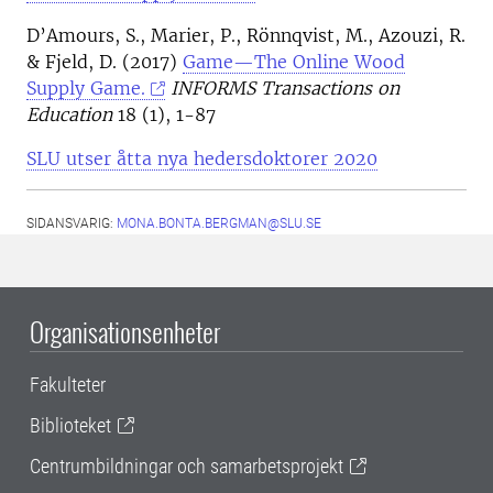
D’Amours, S., Marier, P., Rönnqvist, M., Azouzi, R.
& Fjeld, D. (2017)
Game—The Online Wood
Supply Game.
INFORMS Transactions on
Education
18 (1), 1-87
SLU utser åtta nya hedersdoktorer 2020
SIDANSVARIG:
MONA.BONTA.BERGMAN@SLU.SE
Organisationsenheter
Fakulteter
Biblioteket
Centrumbildningar och samarbetsprojekt