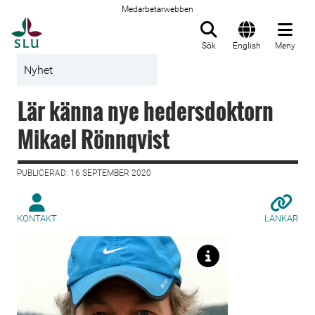
Medarbetarwebben
Till startsida
Sök
English
Meny
Nyhet
Lär känna nye hedersdoktorn
Mikael Rönnqvist
PUBLICERAD: 16 SEPTEMBER 2020
KONTAKT
LÄNKAR