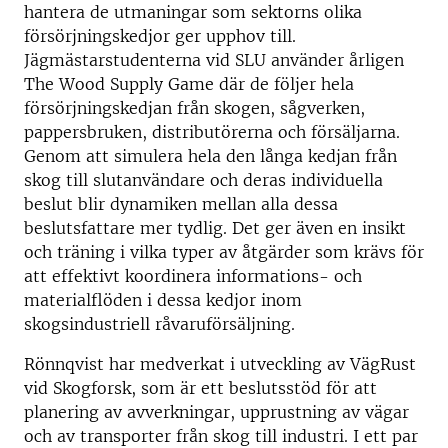
hantera de utmaningar som sektorns olika
försörjningskedjor ger upphov till.
Jägmästarstudenterna vid SLU använder årligen
The Wood Supply Game där de följer hela
försörjningskedjan från skogen, sågverken,
pappersbruken, distributörerna och försäljarna.
Genom att simulera hela den långa kedjan från
skog till slutanvändare och deras individuella
beslut blir dynamiken mellan alla dessa
beslutsfattare mer tydlig. Det ger även en insikt
och träning i vilka typer av åtgärder som krävs för
att effektivt koordinera informations- och
materialflöden i dessa kedjor inom
skogsindustriell råvaruförsäljning.
Rönnqvist har medverkat i utveckling av VägRust
vid Skogforsk, som är ett beslutsstöd för att
planering av avverkningar, upprustning av vägar
och av transporter från skog till industri. I ett par