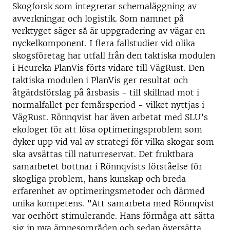
Skogforsk som integrerar schemaläggning av
avverkningar och logistik. Som namnet på
verktyget säger så är uppgradering av vägar en
nyckelkomponent. I flera fallstudier vid olika
skogsföretag har utfall från den taktiska modulen
i Heureka PlanVis förts vidare till VägRust. Den
taktiska modulen i PlanVis ger resultat och
åtgärdsförslag på årsbasis - till skillnad mot i
normalfallet per femårsperiod - vilket nyttjas i
VägRust. Rönnqvist har även arbetat med SLU’s
ekologer för att lösa optimeringsproblem som
dyker upp vid val av strategi för vilka skogar som
ska avsättas till naturreservat. Det fruktbara
samarbetet bottnar i Rönnqvists förståelse för
skogliga problem, hans kunskap och breda
erfarenhet av optimeringsmetoder och därmed
unika kompetens. ”Att samarbeta med Rönnqvist
var oerhört stimulerande. Hans förmåga att sätta
sig in nya ämnesområden och sedan översätta