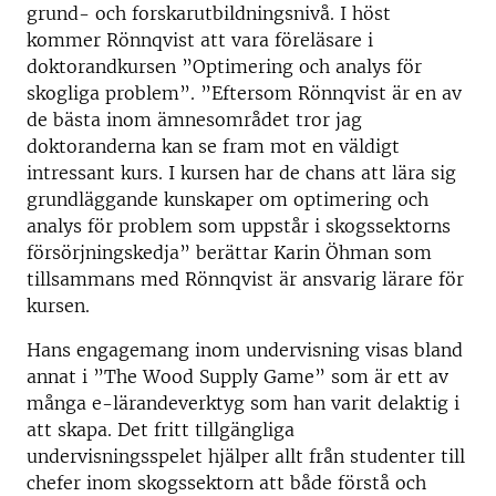
grund- och forskarutbildningsnivå. I höst
kommer Rönnqvist att vara föreläsare i
doktorandkursen ”Optimering och analys för
skogliga problem”. ”Eftersom Rönnqvist är en av
de bästa inom ämnesområdet tror jag
doktoranderna kan se fram mot en väldigt
intressant kurs. I kursen har de chans att lära sig
grundläggande kunskaper om optimering och
analys för problem som uppstår i skogssektorns
försörjningskedja” berättar Karin Öhman som
tillsammans med Rönnqvist är ansvarig lärare för
kursen.
Hans engagemang inom undervisning visas bland
annat i ”The Wood Supply Game” som är ett av
många e-lärandeverktyg som han varit delaktig i
att skapa. Det fritt tillgängliga
undervisningsspelet hjälper allt från studenter till
chefer inom skogssektorn att både förstå och