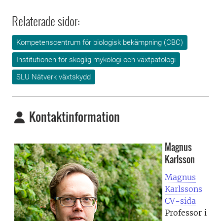
Relaterade sidor:
Kompetenscentrum för biologisk bekämpning (CBC)
Institutionen för skoglig mykologi och växtpatologi
SLU Nätverk växtskydd
Kontaktinformation
Magnus
Karlsson
Magnus
Karlssons
CV-sida
Professor i