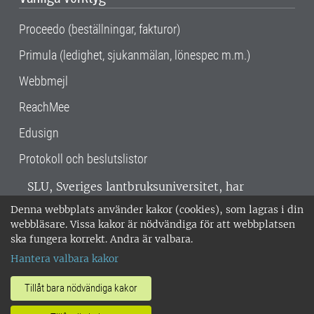
Proceedo (beställningar, fakturor)
Primula (ledighet, sjukanmälan, lönespec m.m.)
Webbmejl
ReachMee
Edusign
Protokoll och beslutslistor
SLU, Sveriges lantbruksuniversitet, har
verksamhet över hela Sverige. Huvudorter är
Denna webbplats använder kakor (cookies), som lagras i din
Alnarp, Uppsala och Umeå.
SLU är
webbläsare. Vissa kakor är nödvändiga för att webbplatsen
miljöcertifierat enligt ISO 14001. •
Telefon:
ska fungera korrekt. Andra är valbara.
018-67 10 00 • Org nr: 202100-2817 •
Om
Hantera valbara kakor
medarbetarwebben
•
SLU:s fakturaadress
•
Om SLU:s webbplatser
•
Vid KRIS
Tillåt bara nödvändiga kakor
•
Hantera kakor
•
Behandling av