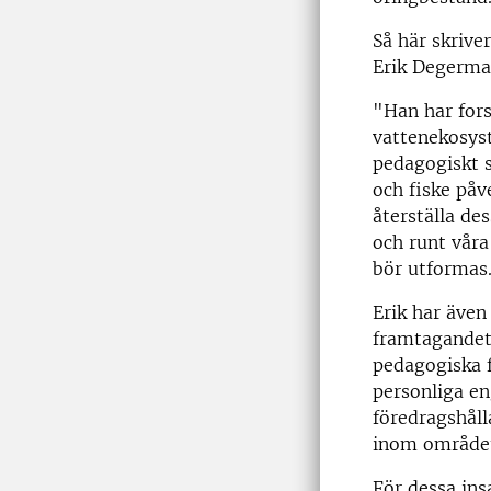
Så här skrive
Erik Degerma
"Han har for
vattenekosyst
pedagogiskt 
och fiske påv
återställa de
och runt våra
bör utformas
Erik har även 
framtagandet 
pedagogiska f
personliga e
föredragshåll
inom området 
För dessa ins