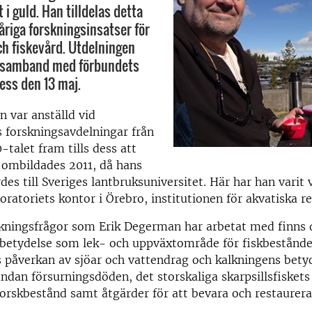
i guld. Han tilldelas detta
åriga forskningsinsatser för
ch fiskevård. Utdelningen
 samband med förbundets
ress den 13 maj.
 var anställd vid
s forskningsavdelningar från
-talet fram tills dess att
ombildades 2011, då hans
rdes till Sveriges lantbruksuniversitet. Här har han varit
oratoriets kontor i Örebro, institutionen för akvatiska re
skningsfrågor som Erik Degerman har arbetat med finns
 betydelse som lek- och uppväxtområde för fiskbestånde
 påverkan av sjöar och vattendrag och kalkningens betyd
ndan försurningsdöden, det storskaliga skarpsillsfisket
orskbestånd samt åtgärder för att bevara och restaurera
.