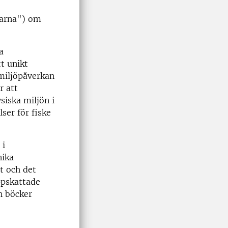
karna") om
a
tt unikt
miljöpåverkan
r att
siska miljön i
ser för fiske
 i
nika
t och det
ppskattade
h böcker