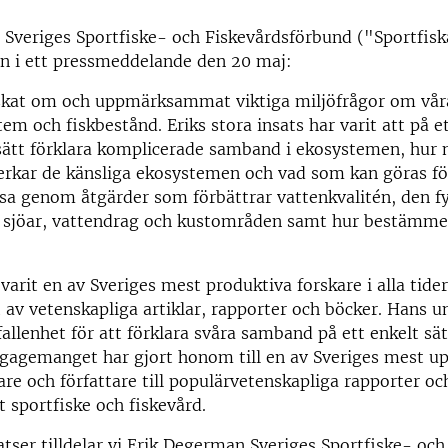
r Sveriges Sportfiske- och Fiskevårdsförbund ("Sportfis
n i ett pressmeddelande den 20 maj:
skat om och uppmärksammat viktiga miljöfrågor om vår
em och fiskbestånd. Eriks stora insats har varit att på e
sätt förklara komplicerade samband i ekosystemen, hur 
erkar de känsliga ekosystemen och vad som kan göras fö
ssa genom åtgärder som förbättrar vattenkvalitén, den fy
 sjöar, vattendrag och kustområden samt hur bestämmel
.
varit en av Sveriges mest produktiva forskare i alla tider
av vetenskapliga artiklar, rapporter och böcker. Hans u
allenhet för att förklara svåra samband på ett enkelt sät
ngagemanget har gjort honom till en av Sveriges mest u
are och författare till populärvetenskapliga rapporter oc
sportfiske och fiskevård.
atser tilldelar vi Erik Degerman Sveriges Sportfiske- och