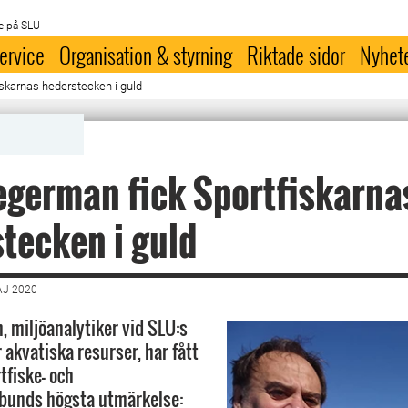
e på SLU
ervice
Organisation & styrning
Riktade sidor
Nyhet
iskarnas hederstecken i guld
egerman fick Sportfiskarna
tecken i guld
AJ 2020
, miljöanalytiker vid SLU:s
r akvatiska resurser, har fått
tfiske- och
rbunds högsta utmärkelse: