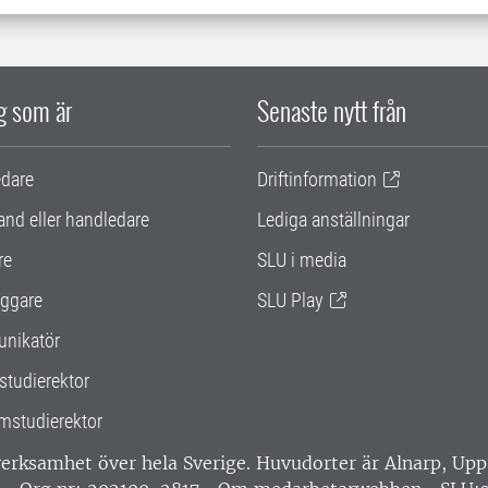
ig som är
Senaste nytt från
edare
Driftinformation
and eller handledare
Lediga anställningar
re
SLU i media
ggare
SLU Play
nikatör
studierektor
mstudierektor
 verksamhet över hela Sverige. Huvudorter är Alnarp, U