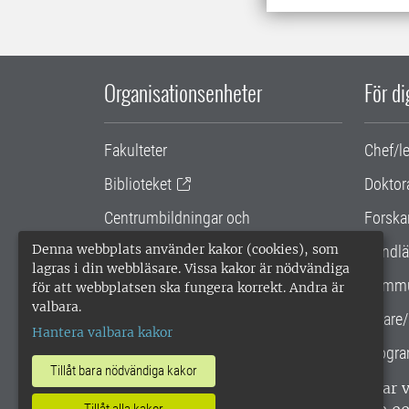
Organisationsenheter
För d
Fakulteter
Chef/l
Biblioteket
Doktor
Centrumbildningar och
Forska
samarbetsprojekt
Denna webbplats använder kakor (cookies), som
Handlä
lagras i din webbläsare. Vissa kakor är nödvändiga
Gemensamma verksamhetsstödet
Kommu
för att webbplatsen ska fungera korrekt. Andra är
valbara.
SLU Holding
Lärare/
Hantera valbara kakor
Progra
Tillåt bara nödvändiga kakor
SLU, Sveriges lantbruksuniversitet, har