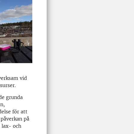
 verksam vid
surser.
 de grunda
n,
else för att
s påverkan på
 lax- och