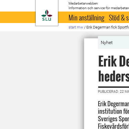
Medarbetarwebben
Information och service för medarbetar
Till startsida
Min anställning
Stöd & s
start mw
/
Erik Degerman fick Sportf
Nyhet
Erik D
heders
PUBLICERAD: 22 M
Erik Degerman
institution fö
Sveriges Spor
Fiskevårdsfö