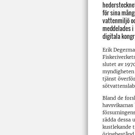
hederstecknet 
för sina mång
vattenmiljö o
meddelades i
digitala kong
Erik Degerman
Fiskeriverket
slutet av 1970
myndigheten 
tjänst överfö
sötvattenslab
Bland de for
havsvikarnas
försurningens
rädda dessa u
kustlekande t
öringbestånd