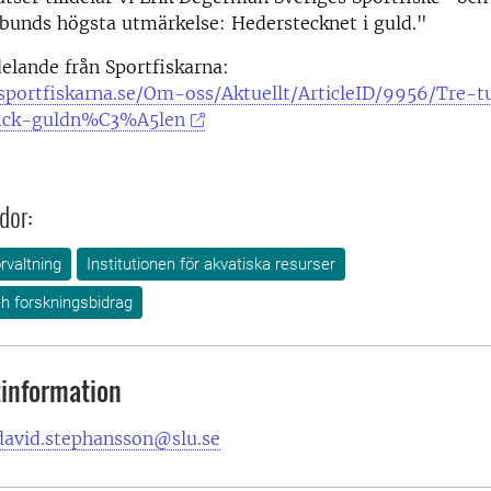
bunds högsta utmärkelse: Hederstecknet i guld."
elande från Sportfiskarna:
sportfiskarna.se/Om-oss/Aktuellt/ArticleID/9956/Tre-t
fick-guldn%C3%A5len
dor:
örvaltning
Institutionen för akvatiska resurser
h forskningsbidrag
information
david.stephansson@slu.se