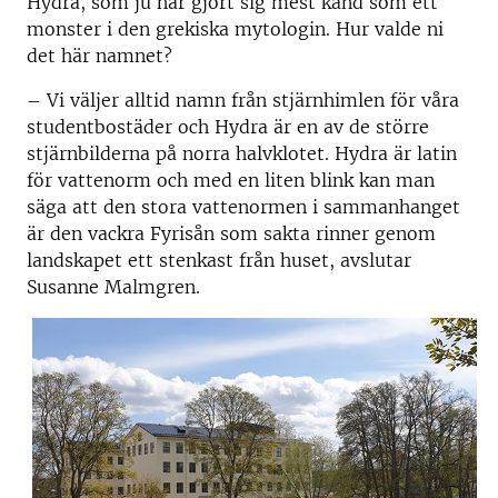
Hydra, som ju har gjort sig mest känd som ett
monster i den grekiska mytologin. Hur valde ni
det här namnet?
– Vi väljer alltid namn från stjärnhimlen för våra
studentbostäder och Hydra är en av de större
stjärnbilderna på norra halvklotet. Hydra är latin
för vattenorm och med en liten blink kan man
säga att den stora vattenormen i sammanhanget
är den vackra Fyrisån som sakta rinner genom
landskapet ett stenkast från huset, avslutar
Susanne Malmgren.