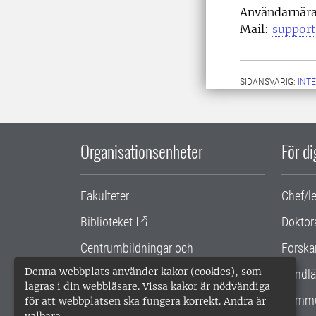
Användarnära
Mail:
support
SIDANSVARIG:
INT
Organisationsenheter
För d
Fakulteter
Chef/l
Biblioteket
Doktor
Centrumbildningar och
Forska
samarbetsprojekt
Denna webbplats använder kakor (cookies), som
Handlä
lagras i din webbläsare. Vissa kakor är nödvändiga
Gemensamma verksamhetsstödet
Kommu
för att webbplatsen ska fungera korrekt. Andra är