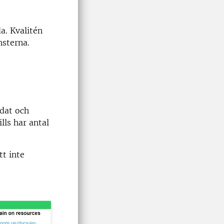
a. Kvalitén
nsterna.
dat och
lls har antal
tt inte