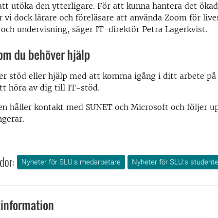
tt utöka den ytterligare. För att kunna hantera det ökad
 vi dock lärare och föreläsare att använda Zoom för liv
 och undervisning, säger IT-direktör Petra Lagerkvist.
om du behöver hjälp
 stöd eller hjälp med att komma igång i ditt arbete på 
 höra av dig till IT-stöd.
n håller kontakt med SUNET och Microsoft och följer up
ngerar.
dor:
Nyheter för SLU:s medarbetare
Nyheter för SLU:s studente
information