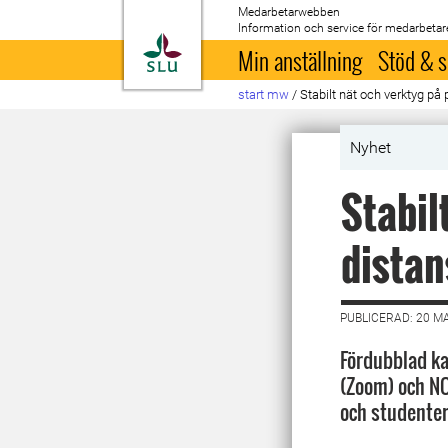
Medarbetarwebben
Information och service för medarbetar
Till startsida
Min anställning
Stöd & s
start mw
/
Stabilt nät och verktyg på 
Nyhet
Stabil
distan
PUBLICERAD: 20 M
Fördubblad ka
(Zoom) och NO
och studenter