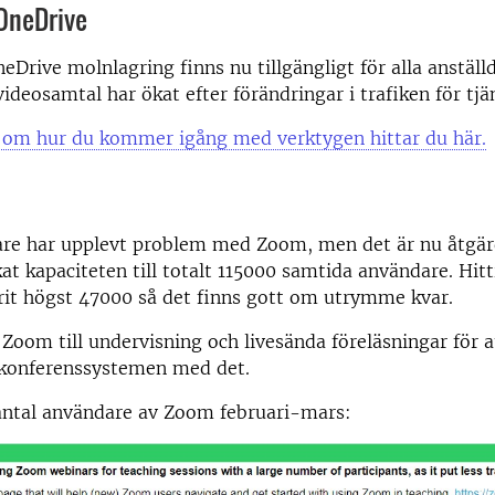
OneDrive
Drive molnlagring finns nu tillgängligt för alla anställd
videosamtal har ökat efter förändringar i trafiken för tjä
r om hur du kommer igång med verktygen hittar du här.
are har upplevt problem med Zoom, men det är nu åtgär
t kapaciteten till totalt 115000 samtida användare. Hitti
rit högst 47000 så det finns gott om utrymme kvar.
 Zoom till undervisning och livesända föreläsningar för a
okonferenssystemen med det.
 antal användare av Zoom februari-mars: