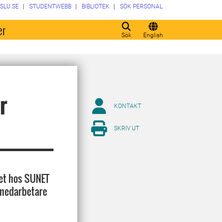
SLU.SE
STUDENTWEBB
BIBLIOTEK
SÖK PERSONAL
er
Sök
English
r
KONTAKT
SKRIV UT
tet hos SUNET
 medarbetare