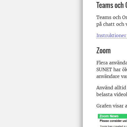
Teams och 
Teams och One
på chatt och 
Instruktione
Zoom
Flera använd
SUNET har öka
användare va
Använd alltid
belasta vide
Grafen visar