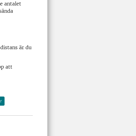
e antalet
esända
distans är du
p att
r