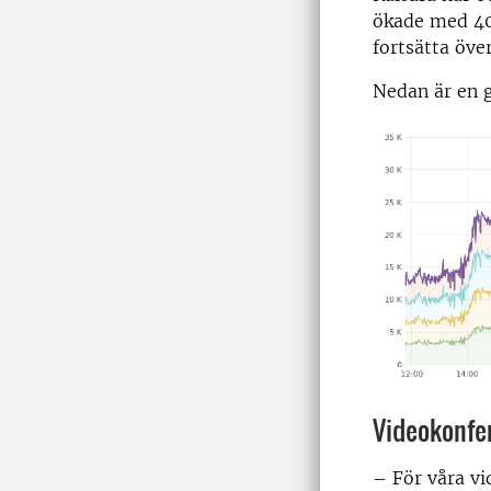
ökade med 40
fortsätta öve
Nedan är en g
Videokonfe
– För våra vi