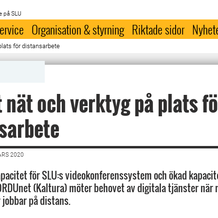
e på SLU
ervice
Organisation & styrning
Riktade sidor
Nyhet
plats för distansarbete
t nät och verktyg på plats fö
sarbete
ARS 2020
pacitet för SLU:s videokonferenssystem och ökad kapaci
RDUnet (Kaltura) möter behovet av digitala tjänster när
 jobbar på distans.