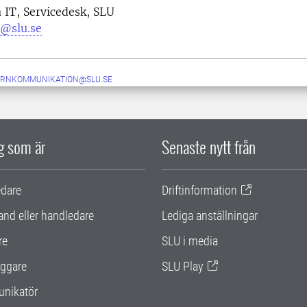
 IT, Servicedesk, SLU
@slu.se
ERNKOMMUNIKATION@SLU.SE
ig som är
Senaste nytt från
edare
Driftinformation
and eller handledare
Lediga anställningar
re
SLU i media
ggare
SLU Play
nikatör