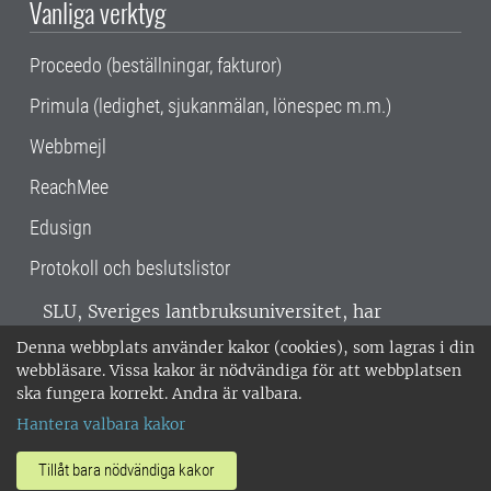
Vanliga verktyg
Proceedo (beställningar, fakturor)
Primula (ledighet, sjukanmälan, lönespec m.m.)
Webbmejl
ReachMee
Edusign
Protokoll och beslutslistor
SLU, Sveriges lantbruksuniversitet, har
verksamhet över hela Sverige. Huvudorter är
Denna webbplats använder kakor (cookies), som lagras i din
Alnarp, Uppsala och Umeå.
SLU är
webbläsare. Vissa kakor är nödvändiga för att webbplatsen
miljöcertifierat enligt ISO 14001. •
Telefon:
ska fungera korrekt. Andra är valbara.
018-67 10 00 • Org nr: 202100-2817 •
Om
Hantera valbara kakor
medarbetarwebben
•
SLU:s fakturaadress
•
Om SLU:s webbplatser
•
Vid KRIS
Tillåt bara nödvändiga kakor