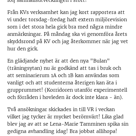
följ samhällsutvecklingen i stort!
Från KVs verksamhet kan jag kort rapportera att
vi under torsdag-fredag haft extern miljörevision
som i det stora hela gick bra med några mindre
anmärkningar. På måndag ska vi genomföra årets
skyddsrond på KV och jag återkommer när jag vet
hur den gick.
En glädjande nyhet är att den nya "Bulan"
(träningsytan) nu är godkänd att tas i bruk och
att seminarierum 1A och 1B kan användas som
vanligt och att studenterna återigen kan äta i
grupprummet! (Korridoren utanför experimentell
och förråden i hovleden är dock inte klara - än).
Två ansökningar skickades in till VR i veckan
vilket jag tycker är mycket berömvärt! Lika glad
blev jag av att se Lena-Marie Tamminen spika sin
gedigna avhandling idag! Bra jobbat allihopa!