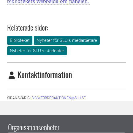
bibliotekets webbsida om panelen.
Relaterade sidor:
Biblioteket
Nyheter för SLU:s medarbetare
Nyheter för SLU:s studenter
Kontaktinformation
SIDANSVARIG:
BIB-WEBBREDAKTIONEN@SLU.SE
Organisationsenheter