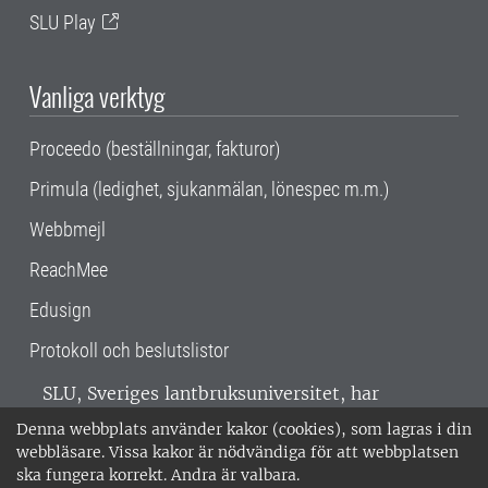
SLU Play
Vanliga verktyg
Proceedo (beställningar, fakturor)
Primula (ledighet, sjukanmälan, lönespec m.m.)
Webbmejl
ReachMee
Edusign
Protokoll och beslutslistor
SLU, Sveriges lantbruksuniversitet, har
verksamhet över hela Sverige. Huvudorter är
Denna webbplats använder kakor (cookies), som lagras i din
Alnarp, Uppsala och Umeå.
SLU är
webbläsare. Vissa kakor är nödvändiga för att webbplatsen
miljöcertifierat enligt ISO 14001. •
Telefon:
ska fungera korrekt. Andra är valbara.