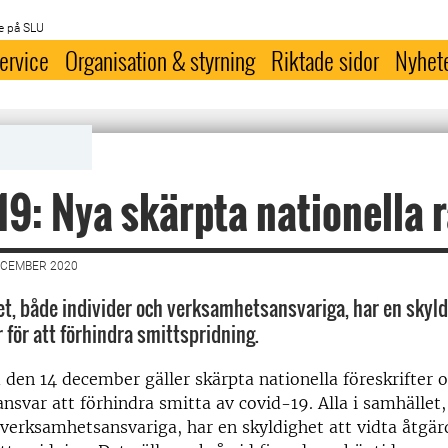
e på SLU
ervice
Organisation & styrning
Riktade sidor
Nyhet
19: Nya skärpta nationella 
ECEMBER 2020
let, både individer och verksamhetsansvariga, har en skyld
 för att förhindra smittspridning.
den 14 december gäller skärpta nationella föreskrifter 
ansvar att förhindra smitta av covid-19. Alla i samhället
 verksamhetsansvariga, har en skyldighet att vidta åtgärd