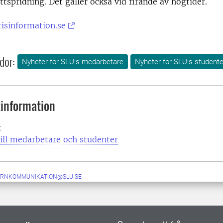
ttspridning. Det gäller också vid firande av högtider.
risinformation.se
dor:
Nyheter för SLU:s medarbetare
Nyheter för SLU:s studente
information
t
ill medarbetare och studenter
ERNKOMMUNIKATION@SLU.SE