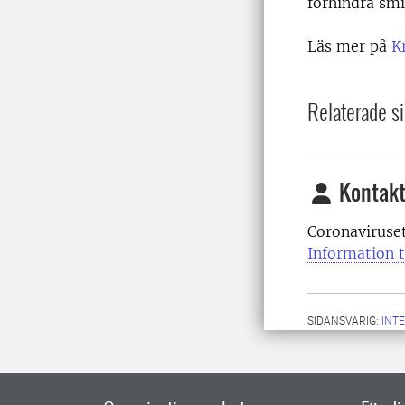
förhindra smi
Läs mer på
K
Relaterade si
Kontakt
Coronaviruse
Information t
SIDANSVARIG:
INT