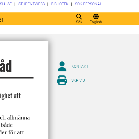
SLU.SE
STUDENTWEBB
BIBLIOTEK
SÖK PERSONAL
er
Sök
English
råd
KONTAKT
SKRIV UT
ighet att
och allmänna
, både
er för att