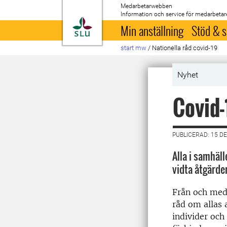
Medarbetarwebben
Information och service för medarbetar
Till startsida
Min anställning
Stöd & s
start mw
/
Nationella råd covid-19
Nyhet
Covid-
PUBLICERAD: 15 D
Alla i samhäl
vidta åtgärder
Från och med 
råd om allas 
individer och