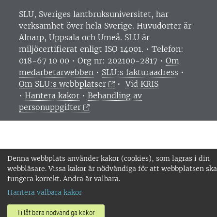
SLU, Sveriges lantbruksuniversitet, har
verksamhet över hela Sverige. Huvudorter är
Alnarp, Uppsala och Umeå.
SLU är
miljöcertifierat enligt ISO 14001. •
Telefon:
018-67 10 00 • Org nr: 202100-2817 •
Om
medarbetarwebben
•
SLU:s fakturaadress
•
Om SLU:s webbplatser
•
Vid KRIS
•
Hantera kakor
•
Behandling av
personuppgifter
Denna webbplats använder kakor (cookies), som lagras i din
webbläsare. Vissa kakor är nödvändiga för att webbplatsen ska
fungera korrekt. Andra är valbara.
Hantera valbara kakor
Tillåt bara nödvändiga kakor