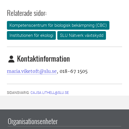
Relaterade sidor:
Kompetenscentrum för biologisk bekämpning (CBC)
Institutionen för ekologi
SLU Nätverk växtskydd
Kontaktinformation
maria.viketoft@slu.se
, 018-67 1505
SIDANSVARIG:
CAJSA.LITHELL@SLU.SE
Organisationsenheter