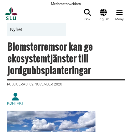
Medarbetarwebben
Till startsida
Sök
English
Meny
Nyhet
Blomsterremsor kan ge
ekosystemtjänster till
jordgubbsplanteringar
PUBLICERAD: 02 NOVEMBER 2020
KONTAKT