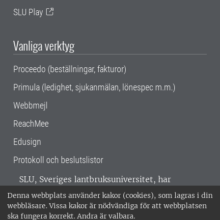
SLU Play
Vanliga verktyg
Proceedo (beställningar, fakturor)
Primula (ledighet, sjukanmälan, lönespec m.m.)
Webbmejl
ReachMee
Edusign
Protokoll och beslutslistor
SLU, Sveriges lantbruksuniversitet, har
verksamhet över hela Sverige. Huvudorter är
Denna webbplats använder kakor (cookies), som lagras i din
Alnarp, Uppsala och Umeå.
SLU är
webbläsare. Vissa kakor är nödvändiga för att webbplatsen
miljöcertifierat enligt ISO 14001. •
Telefon:
ska fungera korrekt. Andra är valbara.