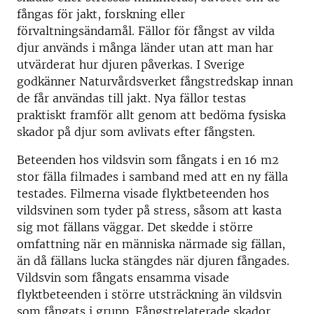
fångas för jakt, forskning eller
förvaltningsändamål. Fällor för fångst av vilda
djur används i många länder utan att man har
utvärderat hur djuren påverkas. I Sverige
godkänner Naturvårdsverket fångstredskap innan
de får användas till jakt. Nya fällor testas
praktiskt framför allt genom att bedöma fysiska
skador på djur som avlivats efter fångsten.
Beteenden hos vildsvin som fångats i en 16 m2
stor fälla filmades i samband med att en ny fälla
testades. Filmerna visade flyktbeteenden hos
vildsvinen som tyder på stress, såsom att kasta
sig mot fällans väggar. Det skedde i större
omfattning när en människa närmade sig fällan,
än då fällans lucka stängdes när djuren fångades.
Vildsvin som fångats ensamma visade
flyktbeteenden i större utsträckning än vildsvin
som fångats i grupp. Fångstrelaterade skador,