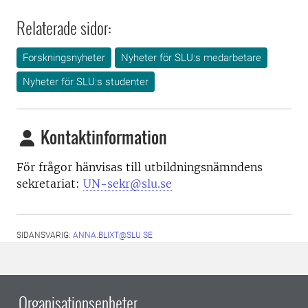
Relaterade sidor:
Forskningsnyheter
Nyheter för SLU:s medarbetare
Nyheter för SLU:s studenter
Kontaktinformation
För frågor hänvisas till utbildningsnämndens
sekretariat:
UN-sekr@slu.se
SIDANSVARIG:
ANNA.BLIXT@SLU.SE
Organisationsenheter