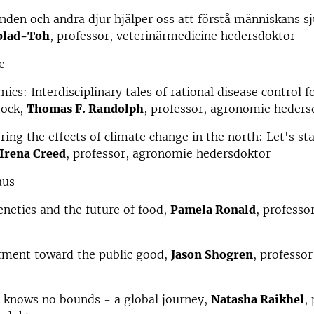
den och andra djur hjälper oss att förstå människans s
blad-Toh
, professor, veterinärmedicine hedersdoktor
e
cs: Interdisciplinary tales of rational disease control f
tock,
Thomas F. Randolph
, professor, agronomie heders
ing the effects of climate change in the north: Let's sta
Irena Creed
, professor, agronomie hedersdoktor
aus
netics and the future of food,
Pamela Ronald
, professo
ent toward the public good,
Jason Shogren
, professor
 knows no bounds - a global journey,
Natasha Raikhel
,