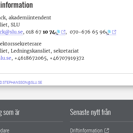
information
ack, akademiintendent
liet, SLU
ack@slu.se
, 0
18 67
10 74
, 0
70-676 65 96
ektorssekreterare
iet, Ledningskansliet, sekretariat
lu.se
,
+4618672065, +46707919372
ID.STEPHANSSON@SLU.SE
ig som är
Senaste nytt från
edare
Driftinformation