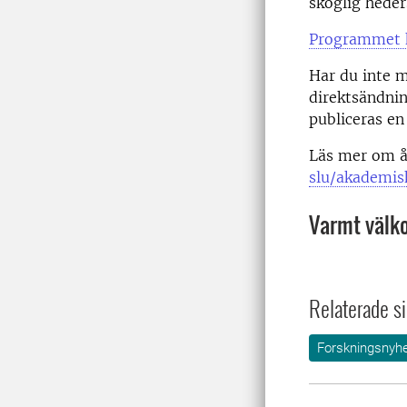
skoglig hede
Programmet k
Har du inte m
direktsändnin
publiceras en 
Läs mer om å
slu/akademis
Varmt väl
Relaterade si
Forskningsnyhe