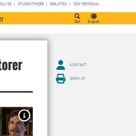
SLU.SE
STUDENTWEBB
BIBLIOTEK
SÖK PERSONAL
er
Sök
English
torer
KONTAKT
SKRIV UT