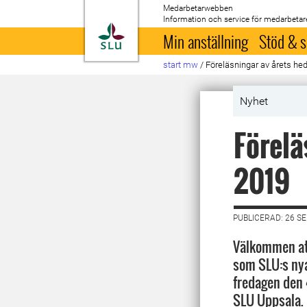
Medarbetarwebben
Information och service för medarbetar
Till startsida
Min anställning
Stöd & s
start mw
/
Föreläsningar av årets he
Nyhet
Förelä
2019
PUBLICERAD: 26 S
Välkommen att
som SLU:s nya
fredagen den 4
SLU Uppsala. 