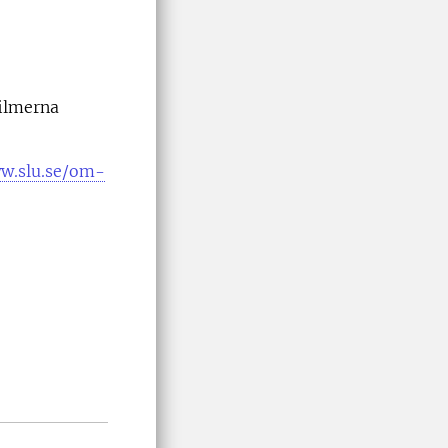
filmerna
ww.slu.se/om-