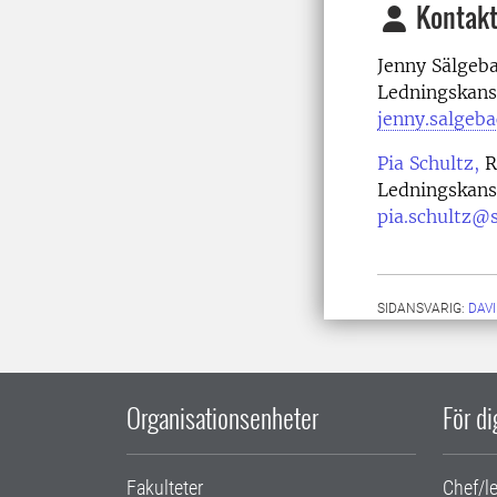
Kontakt
Jenny Sälgeb
Ledningskans
jenny.salgeb
Pia Schultz,
R
Ledningskansl
pia.schultz@s
SIDANSVARIG:
DAV
Organisationsenheter
För d
Fakulteter
Chef/l