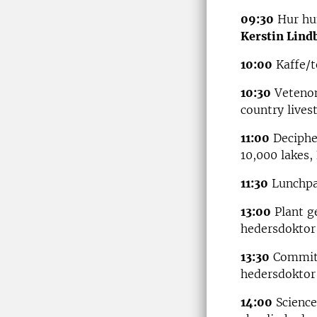
09:30
Hur hun
Kerstin Lind
10:00
Kaffe/t
10:30
Vetenomi
country lives
11:00
Decipher
10,000 lakes,
11:30
Lunchp
13:00
Plant ge
hedersdoktor
13:30
Commitm
hedersdoktor
14:00
Science