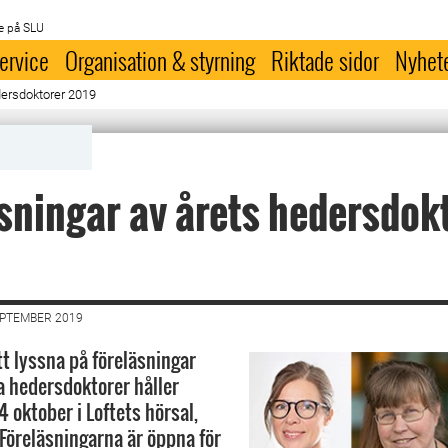
e på SLU
ervice
Organisation & styrning
Riktade sidor
Nyhet
dersdoktorer 2019
sningar av årets hedersdok
EPTEMBER 2019
 lyssna på föreläsningar
 hedersdoktorer håller
 oktober i Loftets hörsal,
Föreläsningarna är öppna för