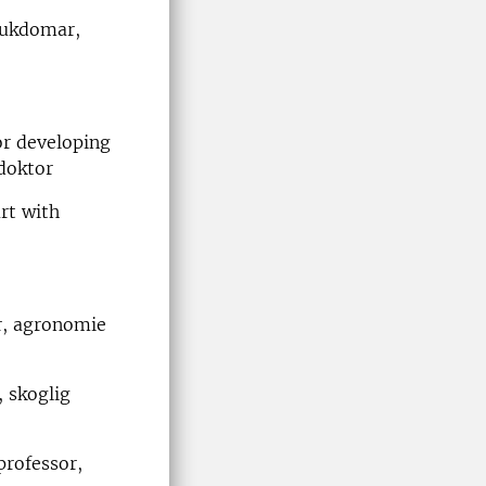
jukdomar,
or developing
doktor
rt with
r, agronomie
, skoglig
 professor,