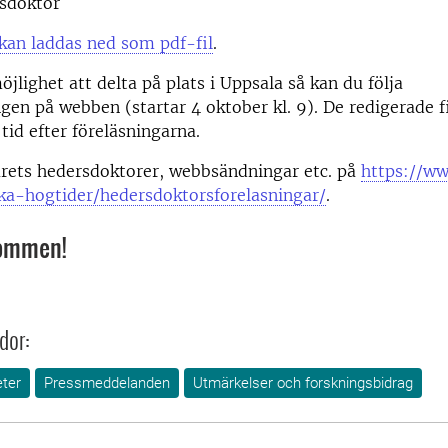
rsdoktor
an laddas ned som pdf-fil
.
öjlighet att delta på plats i Uppsala så kan du följa
gen på webben (startar 4 oktober kl. 9). De redigerade 
tid efter föreläsningarna.
rets hedersdoktorer, webbsändningar etc. på
https://w
ka-hogtider/hedersdoktorsforelasningar/
.
kommen!
dor:
ter
Pressmeddelanden
Utmärkelser och forskningsbidrag