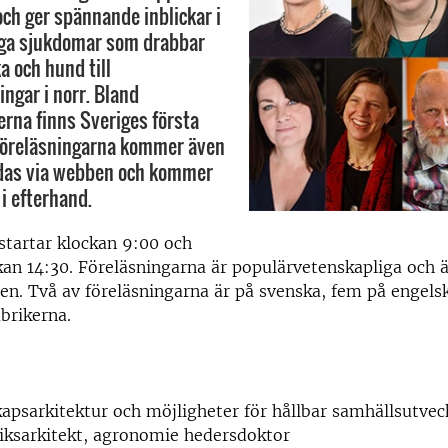
ch ger spännande inblickar i
tliga sjukdomar som drabbar
 och hund till
ingar i norr. Bland
rna finns Sveriges första
 Föreläsningarna kommer även
ndas via webben och kommer
i efterhand.
tartar klockan 9:00 och
kan 14:30. Föreläsningarna är populärvetenskapliga och 
en. Två av föreläsningarna är på svenska, fem på engelsk
brikerna.
psarkitektur och möjligheter för hållbar samhällsutvec
riksarkitekt, agronomie hedersdoktor