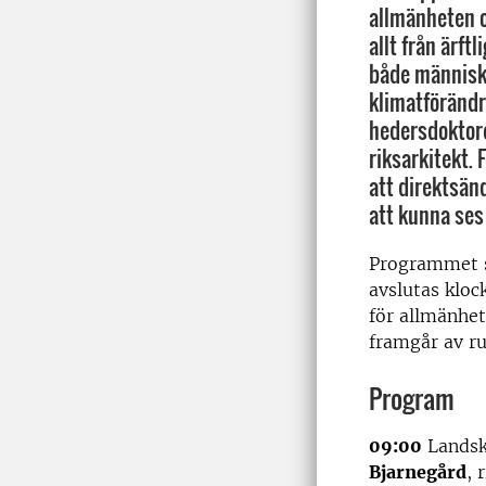
allmänheten o
allt från ärf
både människa
klimatförändr
hedersdoktore
riksarkitekt.
att direktsä
att kunna ses 
Programmet s
avslutas kloc
för allmänhet
framgår av ru
Program
09:00
Landska
Bjarnegård
, 