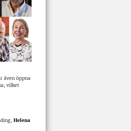
är även öppna
a, vilket
kling,
Helena