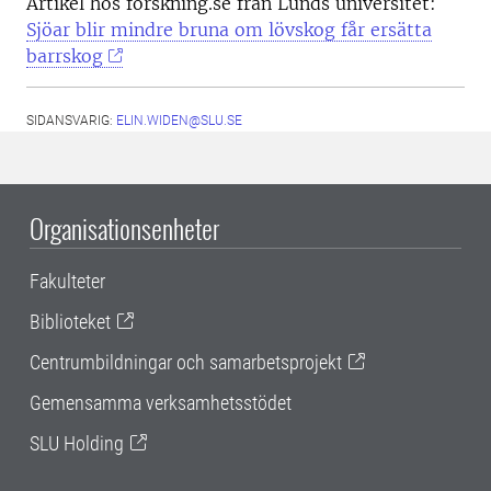
Artikel hos forskning.se från Lunds universitet:
Sjöar blir mindre bruna om lövskog får ersätta
barrskog
SIDANSVARIG:
ELIN.WIDEN@SLU.SE
Organisationsenheter
Fakulteter
Biblioteket
Centrumbildningar och samarbetsprojekt
Gemensamma verksamhetsstödet
SLU Holding