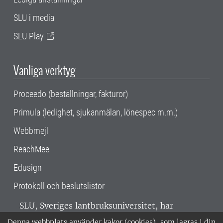
SLU i media
SLU Play
Vanliga verktyg
Proceedo (beställningar, fakturor)
Primula (ledighet, sjukanmälan, lönespec m.m.)
Webbmejl
ReachMee
Edusign
Protokoll och beslutslistor
SLU, Sveriges lantbruksuniversitet, har
verksamhet över hela Sverige. Huvudorter är
Denna webbplats använder kakor (cookies), som lagras i din