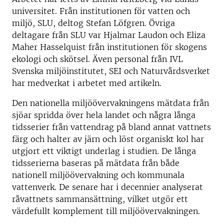
universitet. Från institutionen för vatten och
miljö, SLU, deltog Stefan Löfgren. Övriga
deltagare från SLU var Hjalmar Laudon och Eliza
Maher Hasselquist från institutionen för skogens
ekologi och skötsel. Även personal från IVL
Svenska miljöinstitutet, SEI och Naturvårdsverket
har medverkat i arbetet med artikeln.
Den nationella miljöövervakningens mätdata från
sjöar spridda över hela landet och några långa
tidsserier från vattendrag på bland annat vattnets
färg och halter av järn och löst organiskt kol har
utgjort ett viktigt underlag i studien. De långa
tidsserierna baseras på mätdata från både
nationell miljöövervakning och kommunala
vattenverk. De senare har i decennier analyserat
råvattnets sammansättning, vilket utgör ett
värdefullt komplement till miljöövervakningen.