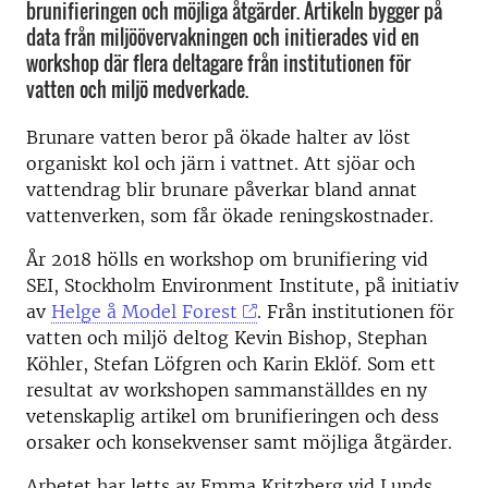
brunifieringen och möjliga åtgärder. Artikeln bygger på
data från miljöövervakningen och initierades vid en
workshop där flera deltagare från institutionen för
vatten och miljö medverkade.
Brunare vatten beror på ökade halter av löst
organiskt kol och järn i vattnet. Att sjöar och
vattendrag blir brunare påverkar bland annat
vattenverken, som får ökade reningskostnader.
År 2018 hölls en workshop om brunifiering vid
SEI, Stockholm Environment Institute, på initiativ
av
Helge å Model Forest
. Från institutionen för
vatten och miljö deltog Kevin Bishop, Stephan
Köhler, Stefan Löfgren och Karin Eklöf. Som ett
resultat av workshopen sammanställdes en ny
vetenskaplig artikel om brunifieringen och dess
orsaker och konsekvenser samt möjliga åtgärder.
Arbetet har letts av Emma Kritzberg vid Lunds