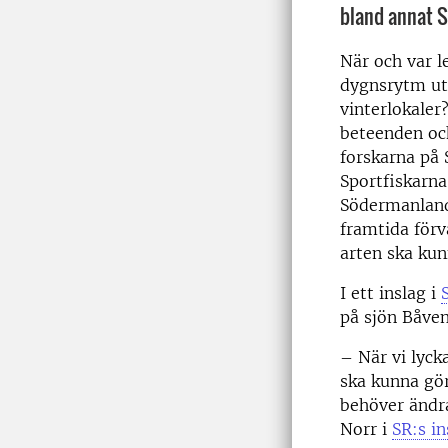
bland annat S
När och var l
dygnsrytm ut
vinterlokaler
beteenden och
forskarna på
Sportfiskarna
Södermanland 
framtida förv
arten ska kun
I ett inslag i
på sjön Båve
– När vi lyck
ska kunna gör
behöver ändra
Norr i
SR:s in