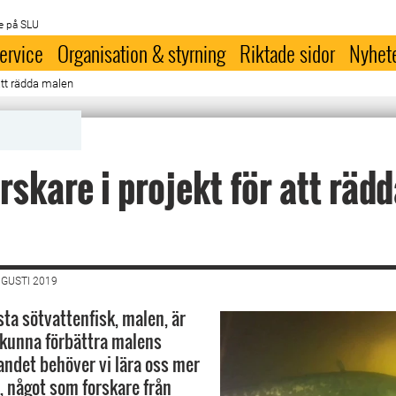
e på SLU
ervice
Organisation & styrning
Riktade sidor
Nyhet
 att rädda malen
rskare i projekt för att räd
UGUSTI 2019
sta sötvattenfisk, malen, är
t kunna förbättra malens
landet behöver vi lära oss mer
v, något som forskare från