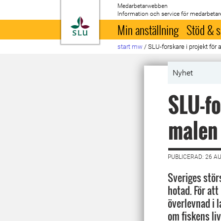
Medarbetarwebben
Information och service för medarbetar
Till startsida
Min anställning
Stöd & s
start mw
/
SLU-forskare i projekt för
Nyhet
SLU-fo
malen
PUBLICERAD: 26 A
Sveriges stör
hotad. För at
överlevnad i 
om fiskens li