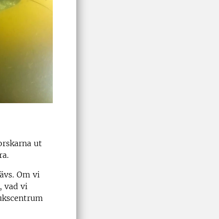
orskarna ut
ra.
rävs. Om vi
, vad vi
rukscentrum