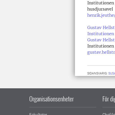
Institutionen
husdjursavel
henrik.jeuthe
Gustav Hells
Institutionen 
Gustav Hells
Institutionen 
gustav.hells
SIDANSVARIG:
SUS
Organisationsenheter
För d
Fakulteter
Chef/l