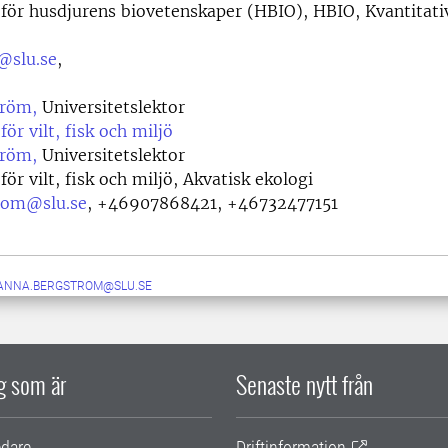
 för husdjurens biovetenskaper (HBIO), HBIO, Kvantitati
@slu.se
,
tröm,
Universitetslektor
för vilt, fisk och miljö
tröm,
Universitetslektor
för vilt, fisk och miljö, Akvatisk ekologi
trom@slu.se
,
+46907868421, +46732477151
ANNA.BERGSTROM@SLU.SE
ig som är
Senaste nytt från
edare
Driftinformation