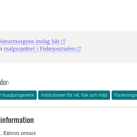
Naturmorgons inslag här
om
malprojektet i Fiskejournalen
dor:
ör husdjursgenetik
Institutionen för vilt, fisk och miljö
Forsknings
information
,
Extern resurs