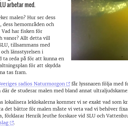
LU arbetar med.
eker malen? Hur ser dess
, dess hemområden och
? Vad har fisken för
 vanor? Allt detta vill
 SLU, tillsammans med
 och länsstyrelsen i
ta reda på för att kunna en
altningsplan för att skydda
na tas fram.
Sveriges radios Naturmorgon
får lyssnaren följa med f
n där de studerar malen med bland annat ultraljudskame
as lokalisera leklokalerna kommer vi se exakt vad som k
a det bättre för malen måste vi veta vad vi behöver fixa
, förklarar Henrik Jeuthe forskare vid SLU och Vattenb
slag
.