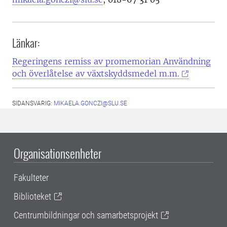
Länkar:
Regeringens remiss av promemorian Användning
och överlåtelse av växtskyddsmedel m.m.
SIDANSVARIG:
MIKAELA.GONCZI@SLU.SE
Organisationsenheter
Fakulteter
Biblioteket
Centrumbildningar och samarbetsprojekt