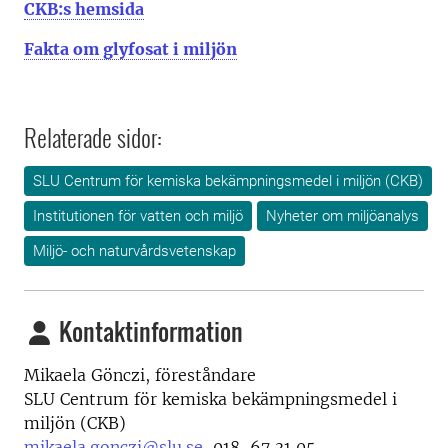
CKB:s hemsida
Fakta om glyfosat i miljön
Relaterade sidor:
SLU Centrum för kemiska bekämpningsmedel i miljön (CKB)
Institutionen för vatten och miljö
Nyheter om miljöanalys
Miljö- och naturvårdsvetenskap
Kontaktinformation
Mikaela Gönczi, föreståndare
SLU Centrum för kemiska bekämpningsmedel i
miljön (CKB)
mikaela.gonczi@slu.se
, 018-67 31 05