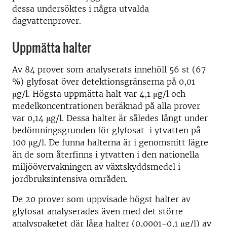
dessa undersöktes i några utvalda
dagvattenprover.
Uppmätta halter
Av 84 prover som analyserats innehöll 56 st (67
%) glyfosat över detektionsgränserna på 0,01
μg/l. Högsta uppmätta halt var 4,1 μg/l och
medelkoncentrationen beräknad på alla prover
var 0,14 μg/l. Dessa halter är således långt under
bedömningsgrunden för glyfosat i ytvatten på
100 μg/l. De funna halterna är i genomsnitt lägre
än de som återfinns i ytvatten i den nationella
miljöövervakningen av växtskyddsmedel i
jordbruksintensiva områden.
De 20 prover som uppvisade högst halter av
glyfosat analyserades även med det större
analyspaketet där låga halter (0,0001-0,1 μg/l) av