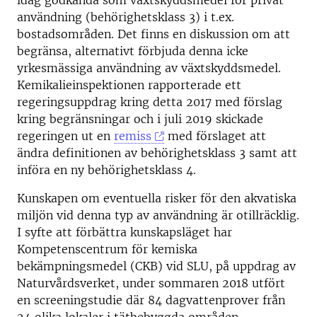
idag godkända som växtskyddsmedel för privat
användning (behörighetsklass 3) i t.ex.
bostadsområden. Det finns en diskussion om att
begränsa, alternativt förbjuda denna icke
yrkesmässiga användning av växtskyddsmedel.
Kemikalieinspektionen rapporterade ett
regeringsuppdrag kring detta 2017 med förslag
kring begränsningar och i juli 2019 skickade
regeringen ut en
remiss
med förslaget att
ändra definitionen av behörighetsklass 3 samt att
införa en ny behörighetsklass 4.
Kunskapen om eventuella risker för den akvatiska
miljön vid denna typ av användning är otillräcklig.
I syfte att förbättra kunskapsläget har
Kompetenscentrum för kemiska
bekämpningsmedel (CKB) vid SLU, på uppdrag av
Naturvårdsverket, under sommaren 2018 utfört
en screeningstudie där 84 dagvattenprover från