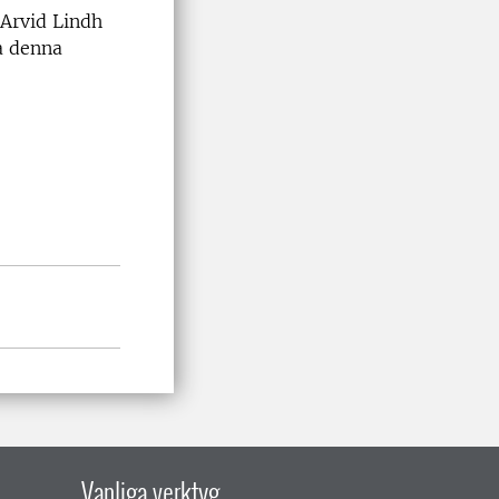
 Arvid Lindh
a denna
Vanliga verktyg