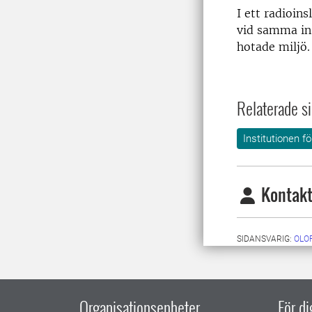
I ett radioins
vid samma ins
hotade miljö.
Relaterade si
Institutionen f
Kontakt
SIDANSVARIG:
OLO
Organisationsenheter
För d