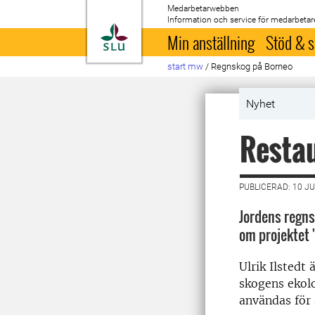
Medarbetarwebben
Information och service för medarbetar
Till startsida
Min anställning
Stöd & s
start mw
/
Regnskog på Borneo
Nyhet
Restau
PUBLICERAD: 10 JU
Jordens regns
om projektet 
Ulrik Ilstedt
skogens ekolo
användas för 