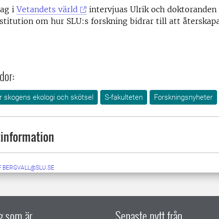
lag i
Vetandets värld
intervjuas Ulrik och doktoranden
titution om hur SLU:s forskning bidrar till att återskap
dor:
ör skogens ekologi och skötsel
S-fakulteten
Forskningsnyheter
information
F.BERGVALL@SLU.SE
ig som är
Senaste nytt från