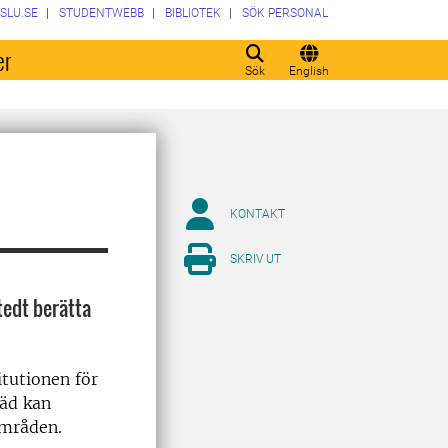
SLU.SE
STUDENTWEBB
BIBLIOTEK
SÖK PERSONAL
er
Sök
English
KONTAKT
SKRIV UT
tedt berätta
itutionen för
räd kan
områden.