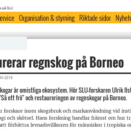
e på SLU
ervice
Organisation & styrning
Riktade sidor
Nyhet
rerar regnskog på Borneo
NI 2019
kogar är omistliga ekosystem. Hör SLU-forskaren Ulrik Ils
"Så ett frö" och restaureringen av regnskogar på Borneo.
 är forskare inom skogsbruk och markanvändning vid inst
gi och skötsel. Hans forskning handlar främst om hur t
att förbättra levnadsvillkoren för människor i tropiska 