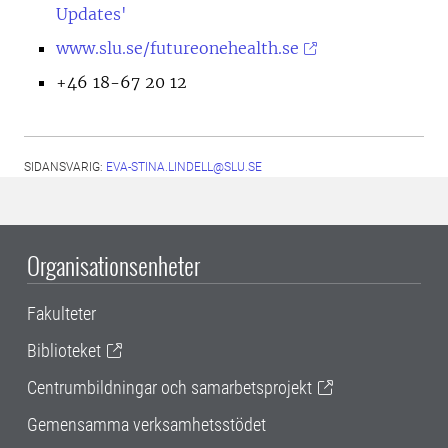
Updates'
www.slu.se/futureonehealth.se
+46 18-67 20 12
SIDANSVARIG:
EVA-STINA.LINDELL@SLU.SE
Organisationsenheter
Fakulteter
Biblioteket
Centrumbildningar och samarbetsprojekt
Gemensamma verksamhetsstödet