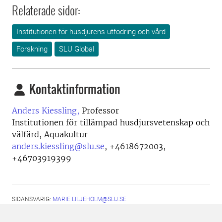
Relaterade sidor:
Institutionen för husdjurens utfodring och vård
Forskning
SLU Global
Kontaktinformation
Anders Kiessling,
Professor
Institutionen för tillämpad husdjursvetenskap och
välfärd, Aquakultur
anders.kiessling@slu.se
,
+4618672003,
+46703919399
SIDANSVARIG:
MARIE.LILJEHOLM@SLU.SE