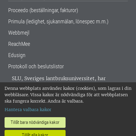
Proceedo (beställningar, fakturor)
Primula (ledighet, sjukanmälan, lönespec m.m.)
Webbmejl
ReachMee
Edusign
Protokoll och beslutslistor
SLU, Sveriges lantbruksuniversitet, har
verksamhet över hela Sverige. Huvudorter är
Denna webbplats använder kakor (cookies), som lagras i din
Alnarp, Uppsala och Umeå.
SLU är
webbläsare. Vissa kakor är nödvändiga för att webbplatsen
miljöcertifierat enligt ISO 14001. •
Telefon:
ska fungera korrekt. Andra är valbara.
018-67 10 00 • Org nr: 202100-2817 •
Om
Hantera valbara kakor
medarbetarwebben
•
SLU:s fakturaadress
•
Om SLU:s webbplatser
•
Vid KRIS
Tillåt bara nödvändiga kakor
•
Hantera kakor
•
Behandling av
Tillåt alla kakor