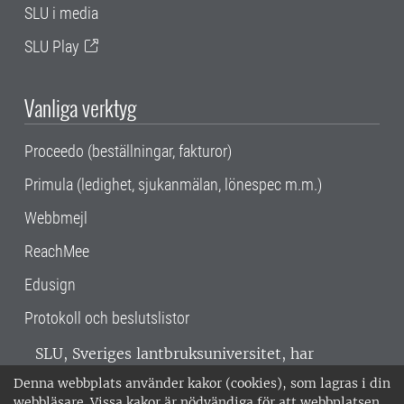
SLU i media
SLU Play
Vanliga verktyg
Proceedo (beställningar, fakturor)
Primula (ledighet, sjukanmälan, lönespec m.m.)
Webbmejl
ReachMee
Edusign
Protokoll och beslutslistor
SLU, Sveriges lantbruksuniversitet, har
verksamhet över hela Sverige. Huvudorter är
Denna webbplats använder kakor (cookies), som lagras i din
Alnarp, Uppsala och Umeå.
SLU är
webbläsare. Vissa kakor är nödvändiga för att webbplatsen