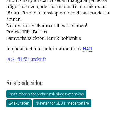
SLU i Alnarp forskar vi sedan många år på dessa
frågor, och vi bjuder härmed in till en exkursion
för att förmedla kunskap om och diskutera dessa
ämnen.
Ni är varmt välkomna till exkursionen!
Prefekt Vilis Brukas
Samverkanslektor Henrik Böhlenius
Inbjudan och mer information finns
HÄR
PDF-fil för utskrift
Relaterade sidor:
Institutionen för sydsvensk skogsvetenskap
S-fakulteten
Nyheter för SLU:s medarbetare