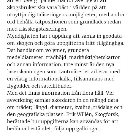
att ett övergripande mål för Sverige är att
Skogsbruket ska vara bäst i världen på att
utnyttja digitaliseringens möjligheter, med andra
ord behålla tätpositionen som grundlades redan
med riksskogstaxeringen.
Myndigheten har i uppdrag att samla in geodata
om skogen och göra uppgifterna fritt tillgängliga.
Det handlar om volymer, grundyta,
medeldiameter, trädhöjd, markfuktighetskartor
och annan information. Inte minst är den nya
laserskanningen som Lantmäteriet arbetar med
en viktig informationskälla, tillsammans med
flygbilder och satellitbilder.
Men det finns information från flera håll. Vid
avverkning samlar skördaren in en mängd data
om trädet; längd, diameter, kvalité, trädslag och
den geografiska platsen. Erik Willén, Skogforsk,
berättade hur uppgifterna kan användas för att
bedöma beståndet, följa upp gallringar,