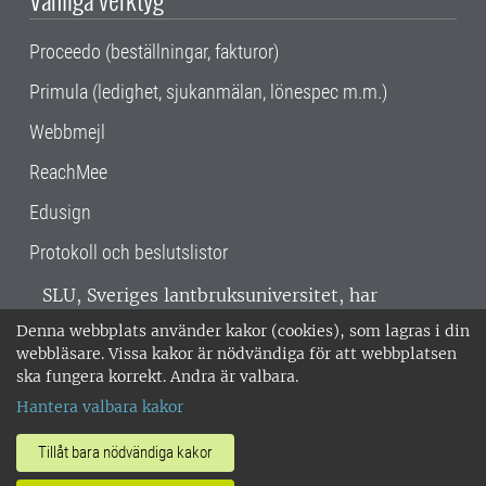
Proceedo (beställningar, fakturor)
Primula (ledighet, sjukanmälan, lönespec m.m.)
Webbmejl
ReachMee
Edusign
Protokoll och beslutslistor
SLU, Sveriges lantbruksuniversitet, har
verksamhet över hela Sverige. Huvudorter är
Denna webbplats använder kakor (cookies), som lagras i din
Alnarp, Uppsala och Umeå.
SLU är
webbläsare. Vissa kakor är nödvändiga för att webbplatsen
miljöcertifierat enligt ISO 14001. •
Telefon:
ska fungera korrekt. Andra är valbara.
018-67 10 00 • Org nr: 202100-2817 •
Om
Hantera valbara kakor
medarbetarwebben
•
SLU:s fakturaadress
•
Om SLU:s webbplatser
•
Vid KRIS
Tillåt bara nödvändiga kakor
•
Hantera kakor
•
Behandling av