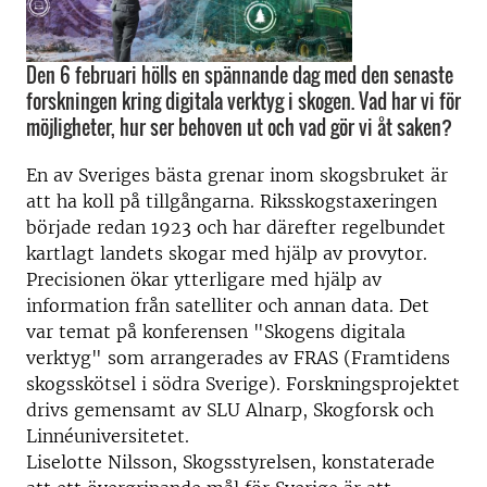
Den 6 februari hölls en spännande dag med den senaste
forskningen kring digitala verktyg i skogen. Vad har vi för
möjligheter, hur ser behoven ut och vad gör vi åt saken?
En av Sveriges bästa grenar inom skogsbruket är
att ha koll på tillgångarna. Riksskogstaxeringen
började redan 1923 och har därefter regelbundet
kartlagt landets skogar med hjälp av provytor.
Precisionen ökar ytterligare med hjälp av
information från satelliter och annan data. Det
var temat på konferensen "Skogens digitala
verktyg" som arrangerades av FRAS (Framtidens
skogsskötsel i södra Sverige). Forskningsprojektet
drivs gemensamt av SLU Alnarp, Skogforsk och
Linnéuniversitetet.
Liselotte Nilsson, Skogsstyrelsen, konstaterade