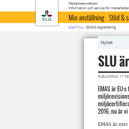
Medarbetarwebben
Information och service för medarbetar
Till startsida
Min anställning
Stöd & s
start mw
/
EMAS-registrering
Nyhet
SLU är
PUBLICERAD: 17 D
EMAS är EU:s f
miljörevision
miljöcertifier
2016, nu är v
EMAS är mer 