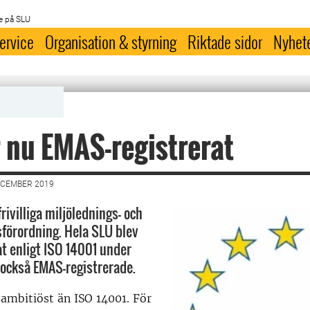
e på SLU
ervice
Organisation & styrning
Riktade sidor
Nyhet
 nu EMAS-registrerat
ECEMBER 2019
rivilliga miljölednings- och
sförordning. Hela SLU blev
at enligt ISO 14001 under
i också EMAS-registrerade.
ambitiöst än ISO 14001. För