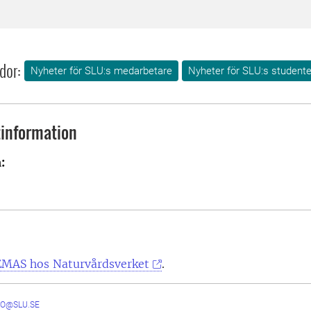
dor:
Nyheter för SLU:s medarbetare
Nyheter för SLU:s studente
information
:
MAS hos Naturvårdsverket
.
JO@SLU.SE