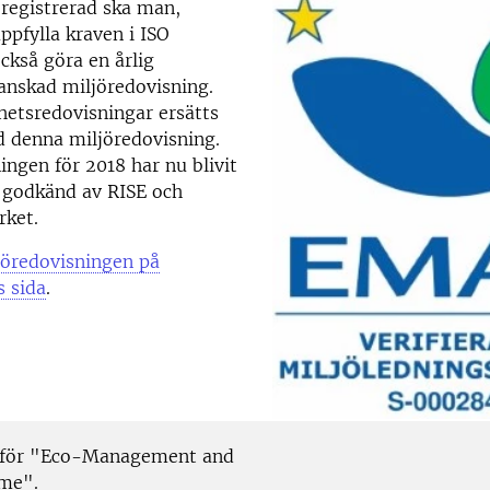
registrerad ska man,
ppfylla kraven i ISO
ckså göra en årlig
anskad miljöredovisning.
hetsredovisningar ersätts
 denna miljöredovisning.
ingen för 2018 har nu blivit
 godkänd av RISE och
rket.
jöredovisningen på
s sida
.
 för "Eco-Management and
me".