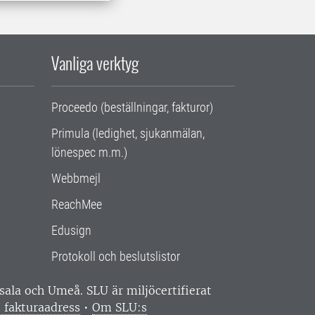
Vanliga verktyg
Proceedo (beställningar, fakturor)
Primula (ledighet, sjukanmälan,
lönespec m.m.)
Webbmejl
ReachMee
Edusign
Protokoll och beslutslistor
ppsala och Umeå.
SLU är miljöcertifierat
 fakturaadress
•
Om SLU:s