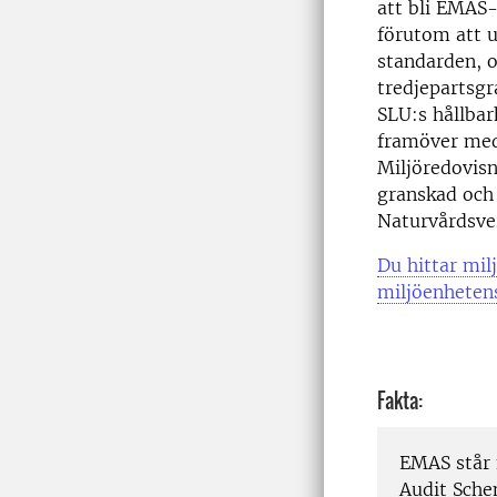
att bli EMAS-
förutom att u
standarden, o
tredjepartsgr
SLU:s hållbar
framöver med
Miljöredovisn
granskad och
Naturvårdsve
Du hittar mil
miljöenheten
Fakta:
EMAS står
Audit Sche