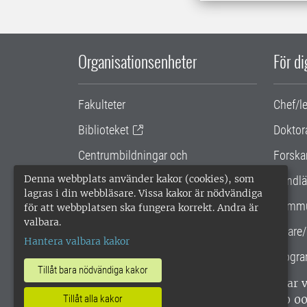
Organisationsenheter
För d
Fakulteter
Chef/l
Biblioteket
Doktor
Centrumbildningar och
Forska
samarbetsprojekt
Denna webbplats använder kakor (cookies), som
Handlä
lagras i din webbläsare. Vissa kakor är nödvändiga
Gemensamma verksamhetsstödet
Kommu
för att webbplatsen ska fungera korrekt. Andra är
valbara.
SLU Holding
Lärare/
Hantera valbara kakor
Progra
Tillåt bara nödvändiga kakor
SLU, Sveriges lantbruksuniversitet, har
enligt ISO 14001. •
Telefon: 018-67 10 0
Tillåt alla kakor