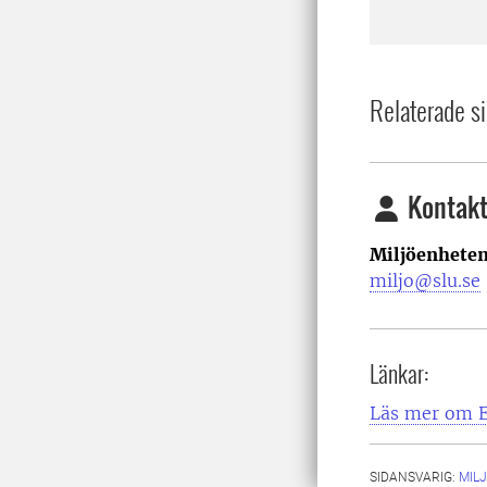
Relaterade si
Kontakt
Miljöenheten
miljo@slu.se
Länkar:
Läs mer om E
SIDANSVARIG:
MIL