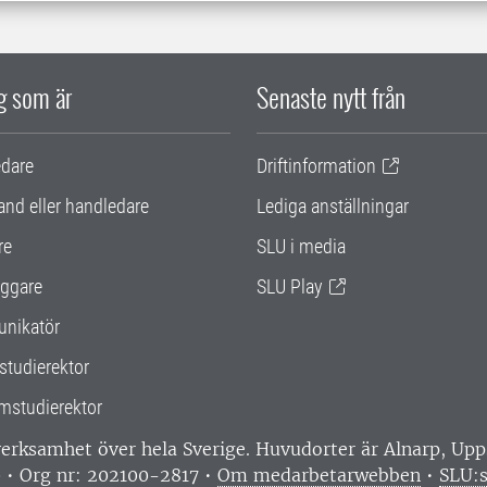
ig som är
Senaste nytt från
edare
Driftinformation
and eller handledare
Lediga anställningar
re
SLU i media
ggare
SLU Play
nikatör
studierektor
mstudierektor
 verksamhet över hela Sverige. Huvudorter är Alnarp, U
0 • Org nr: 202100-2817 •
Om medarbetarwebben
•
SLU:s