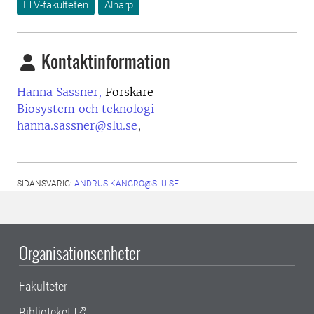
LTV-fakulteten
Alnarp
Kontaktinformation
Hanna Sassner,
Forskare
Biosystem och teknologi
hanna.sassner@slu.se
,
SIDANSVARIG:
ANDRUS.KANGRO@SLU.SE
Organisationsenheter
Fakulteter
Biblioteket