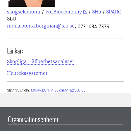
skogsekonomi
/
ForBioeconomy
/
SHa
/
SPARC
,
SLU
mona.bonta.bergman@slu.se
, 073-034 7379
Länkar:
Skogliga Hållbarhetsanalyser
Heurekasystemet
SIDANSVARIG:
MONA.BONTA.BERGMAN@SLU.SE
Organisationsenheter