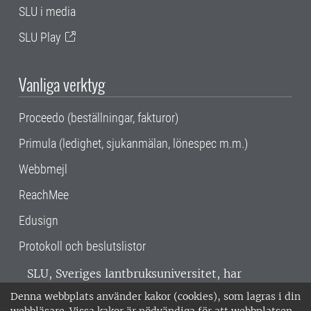
SLU i media
SLU Play
Vanliga verktyg
Proceedo (beställningar, fakturor)
Primula (ledighet, sjukanmälan, lönespec m.m.)
Webbmejl
ReachMee
Edusign
Protokoll och beslutslistor
SLU, Sveriges lantbruksuniversitet, har
verksamhet över hela Sverige. Huvudorter är
Denna webbplats använder kakor (cookies), som lagras i din
Alnarp, Uppsala och Umeå.
SLU är