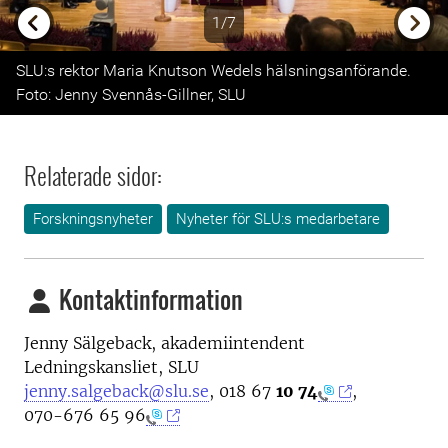
1/7
Previous
Next
SLU:s rektor Maria Knutson Wedels hälsningsanförande.
Foto: Jenny Svennås-Gillner, SLU
Relaterade sidor:
Forskningsnyheter
Nyheter för SLU:s medarbetare
Kontaktinformation
Jenny Sälgeback, akademiintendent
Ledningskansliet, SLU
jenny.salgeback@slu.se
, 0
18 67
10 74
,
0
70-676 65 96