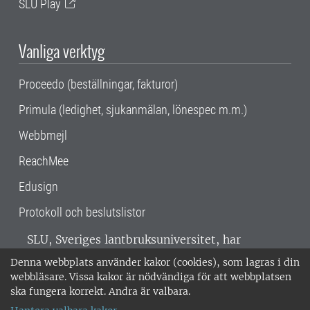
SLU Play
Vanliga verktyg
Proceedo (beställningar, fakturor)
Primula (ledighet, sjukanmälan, lönespec m.m.)
Webbmejl
ReachMee
Edusign
Protokoll och beslutslistor
SLU, Sveriges lantbruksuniversitet, har
verksamhet över hela Sverige. Huvudorter är
Denna webbplats använder kakor (cookies), som lagras i din
Alnarp, Uppsala och Umeå.
SLU är
webbläsare. Vissa kakor är nödvändiga för att webbplatsen
miljöcertifierat enligt ISO 14001. •
Telefon:
ska fungera korrekt. Andra är valbara.
018-67 10 00 • Org nr: 202100-2817 •
Om