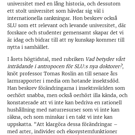
universitet med en lång historia, och dessutom
ett stolt universitet som hävdar sig väl i
internationella rankningar. Hon beskrev också
SLU som ett relevant och levande universitet, där
forskare och studenter gemensamt skapar det vi
är idag och bidrar till att ny kunskap kommer till
nytta i samhället.
I årets högtidstal, med rubriken
Vad betyder vårt
inträdande i antropocen för SLU:s nya doktorer?
,
knöt professor Tomas Roslin an till senare års
larmrapporter i media om hotande insektsdöd.
Han beskrev förändringarna i insektsvärlden som
oerhört snabba, men också oerhört illa kända, och
konstaterade att vi inte kan bedriva en rationell
hushållning med naturresurser som vi inte kan
räkna, och som minskar i en takt vi inte kan
uppskatta. "Att klargöra dessa förändringar –
med arter, individer och ekosystemfunktioner