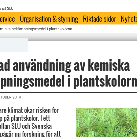
e på SLU
ervice
Organisation & styrning
Riktade sidor
Nyhet
emiska bekämpningsmedel i plantskolorna
ad användning av kemiska
pningsmedel i plantskolor
KTOBER 2019
re klimat ökar risken för
på plantskolor. I ett
llan SLU och Svenska
pågår nu forskning för att