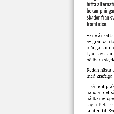
hitta alternat
bekämpningsm
skador från s
framtiden.
Varje år sätt
av gran och ta
många som mö
typer av sva
hållbara sky
Redan nästa å
med kraftiga 
- Så rent prak
handlar det s
hållbarhetspe
säger Rebecca
knuten till S