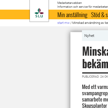
Medarbetarwebben
Information och service för medarbetar
Till startsida
Min anställning
Stöd & s
start mw
/
Minskad användning av k
Nyhet
Minsk
bekäm
PUBLICERAD: 24 O
Med ett varma
svampangrepp 
samarbete me
Skogsplantor 