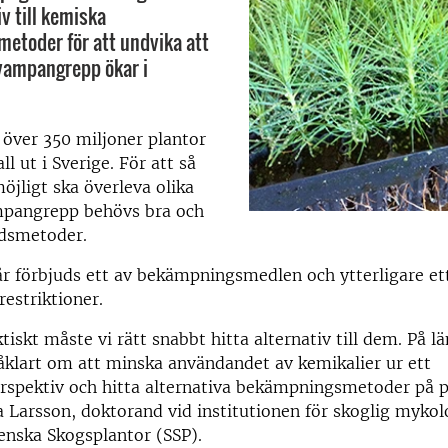
iv till kemiska
etoder för att undvika att
vampangrepp ökar i
s över 350 miljoner plantor
ll ut i Sverige. För att så
jligt ska överleva olika
mpangrepp behövs bra och
ddsmetoder.
r förbjuds ett av bekämpningsmedlen och ytterligare et
restriktioner.
tiskt måste vi rätt snabbt hitta alternativ till dem. På lä
åklart om att minska användandet av kemikalier ur ett
rspektiv och hitta alternativa bekämpningsmetoder på p
 Larsson, doktorand vid institutionen för skoglig mykol
venska Skogsplantor (SSP).