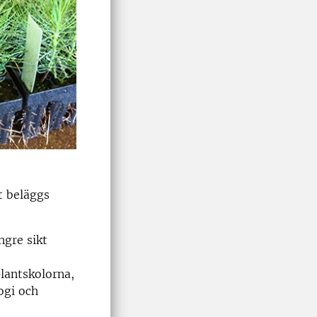
t beläggs
ngre sikt
lantskolorna,
ogi och