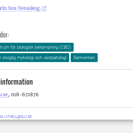
keln hos Sveaskog.
dor:
rum för biologisk bekämpning (CBC)
ör skoglig mykologi och växtpatologi
Samverkan
information
u.se
,
018-671876
SA.LITHELL@SLU.SE