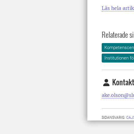
Läs hela arti
Relaterade si
Kompetenscent
Institutionen f
Kontakt
ake.olson@sl
SIDANSVARIG:
CAJ