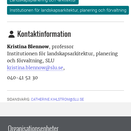
Landskapsplanering och -arkitektur
Institutionen för landskapsarkitektur, planering och förvaltning
Kontaktinformation
Kristina Blennow
, professor
Institutionen för landskapsarkitektur, planering
och förvaltning, SLU
kristina.blennow@slu.se
,
040-41 52 30
SIDANSVARIG:
CATHERINE.KIHLSTROM@SLU.SE
Organisationsenheter