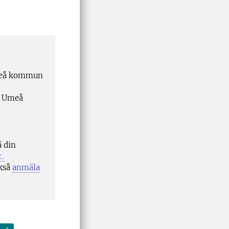
Umeå kommun
i Umeå
å din
r.
ckså
anmäla