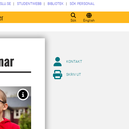
SLU.SE
STUDENTWEBB
BIBLIOTEK
SÖK PERSONAL
er
Sök
English
nnar
KONTAKT
SKRIV UT