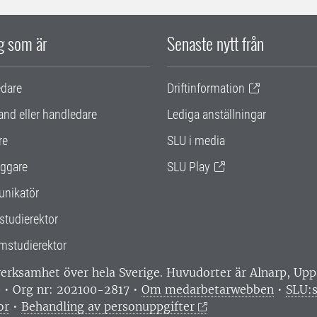
ig som är
Senaste nytt från
edare
Driftinformation
and eller handledare
Lediga anställningar
re
SLU i media
ggare
SLU Play
nikatör
studierektor
mstudierektor
 verksamhet över hela Sverige. Huvudorter är Alnarp, U
0 • Org nr: 202100-2817 •
Om medarbetarwebben
•
SLU:s
or
•
Behandling av personuppgifter