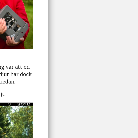
ng var att en
 djur har dock
 nedan.
jt.