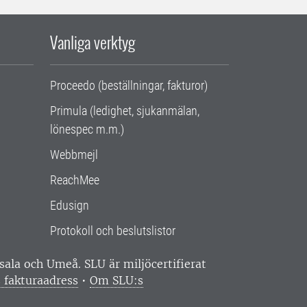
Vanliga verktyg
Proceedo (beställningar, fakturor)
Primula (ledighet, sjukanmälan,
lönespec m.m.)
Webbmejl
ReachMee
Edusign
Protokoll och beslutslistor
ppsala och Umeå.
SLU är miljöcertifierat
 fakturaadress
•
Om SLU:s