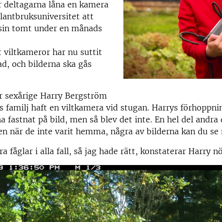
år deltagarna låna en kamera
 lantbruksuniversitet att
 sin tomt under en månads
 viltkameror har nu suttit
d, och bilderna ska gås
r sexårige Harry Bergström
s familj haft en viltkamera vid stugan. Harrys förhoppni
ha fastnat på bild, men så blev det inte. En hel del andra
en när de inte varit hemma, några av bilderna kan du se
a fåglar i alla fall, så jag hade rätt, konstaterar Harry nö