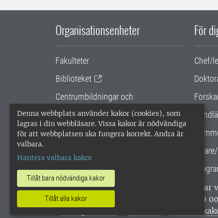
Organisationsenheter
För d
Fakulteter
Chef/l
Biblioteket
Doktor
Centrumbildningar och
Forska
samarbetsprojekt
Denna webbplats använder kakor (cookies), som
Handlä
lagras i din webbläsare. Vissa kakor är nödvändiga
Gemensamma verksamhetsstödet
Kommu
för att webbplatsen ska fungera korrekt. Andra är
valbara.
SLU Holding
Lärare/
Hantera valbara kakor
Progra
Tillåt bara nödvändiga kakor
SLU, Sveriges lantbruksuniversitet, har
enligt ISO 14001. •
Telefon: 018-67 10 0
Tillåt alla kakor
webbplatser
•
Vid KRIS
•
Hantera kak