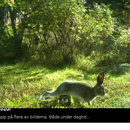
1/6
s
pp på flera av bilderna. Både under dagtid...