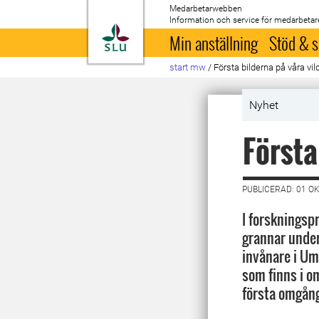
Medarbetarwebben
Information och service för medarbetar
Till startsida
Min anställning
Stöd & s
start mw
/
Första bilderna på våra vi
Nyhet
Första
PUBLICERAD: 01 O
I forskningspr
grannar unde
invånare i Um
som finns i o
första omgång