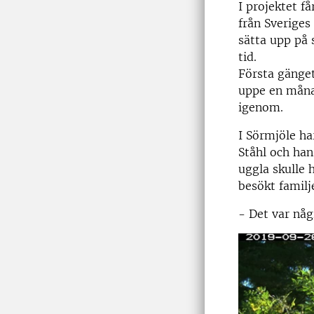
I projektet f
från Sveriges
sätta upp på
tid.
Första gänget
uppe en måna
igenom.
I Sörmjöle ha
Ståhl och han
uggla skulle 
besökt familj
- Det var någr