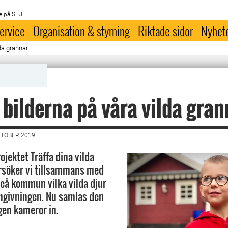
e på SLU
ervice
Organisation & styrning
Riktade sidor
Nyhet
lda grannar
 bilderna på våra vilda gra
KTOBER 2019
ojektet Träffa dina vilda
rsöker vi tillsammans med
eå kommun vilka vilda djur
mgivningen. Nu samlas den
en kameror in.