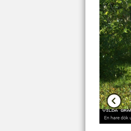
Previou
En hare dök u