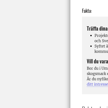
Fakta:
Träffa dina
Projekt
och Sve
Syftet 
kommun 
Vill du var
Bor du i Um
skogsmark e
Är du nyfike
ditt intress