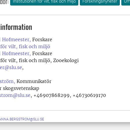
dor:
Institutionen för vilt, fisk och miljö
Forskningsnyheter
Um
information
 Hofmeester,
Forskare
för vilt, fisk och miljö
 Hofmeester,
Forskare
för vilt, fisk och miljö, Zooekologi
er@slu.se
,
ström,
Kommunikatör
ör skogsvetenskap
strom@slu.se
,
+46907868299, +46730619170
ANNA.BERGSTROM@SLU.SE