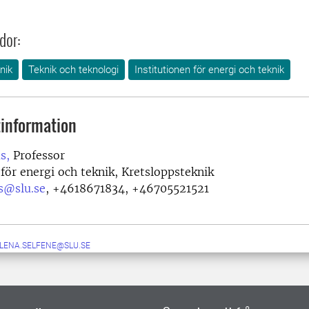
dor:
nik
Teknik och teknologi
Institutionen för energi och teknik
information
s,
Professor
 för energi och teknik, Kretsloppsteknik
s@slu.se
,
+4618671834, +46705521521
-LENA.SELFENE@SLU.SE