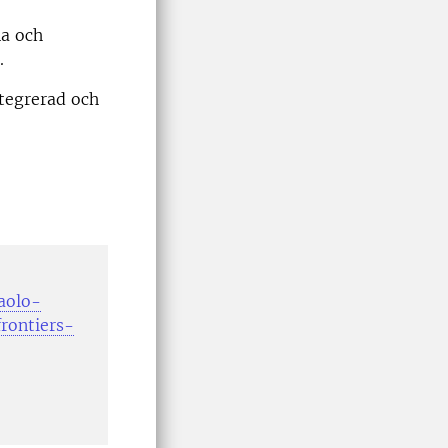
na och
.
ntegrerad och
aolo-
rontiers-