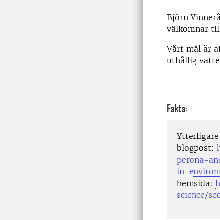
Björn Vinner
välkomnar til
Vårt mål är a
uthållig vatt
Fakta:
Ytterligare
blogpost:
perona-and
in-environ
hemsida:
h
science/s