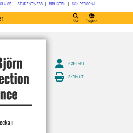
SLU.SE
STUDENTWEBB
BIBLIOTEK
SÖK PERSONAL
er
Sök
English
Björn
KONTAKT
ection
SKRIV UT
ence
ecka i