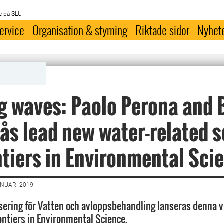
e på SLU
ervice
Organisation & styrning
Riktade sidor
Nyhet
 waves: Paolo Perona and 
ås lead new water-related s
ntiers in Environmental Sci
ANUARI 2019
isering för Vatten och avloppsbehandling lanseras denna v
rontiers in Environmental Science.