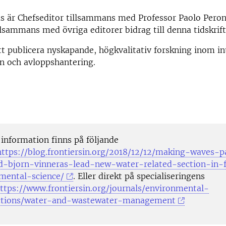
ås är Chefseditor tillsammans med Professor Paolo Pero
lsammans med övriga editorer bidrag till denna tidskrift
tt publicera nyskapande, högkvalitativ forskning inom i
en och avloppshantering.
 information finns på följande
https://blog.frontiersin.org/2018/12/12/making-waves-p
-bjorn-vinneras-lead-new-water-related-section-in-f
mental-science/
. Eller direkt på specialiseringens
ttps://www.frontiersin.org/journals/environmental-
ections/water-and-wastewater-management