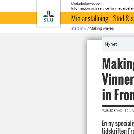
Medarbetarwebben
Information och service för medarbetar
Till startsida
Min anställning
Stöd & s
start mw
/
Making waves
Nyhet
Making
Vinner
in Fro
PUBLICERAD: 15 J
En ny special
tidskriften F