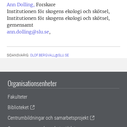
Ann Dolling,
Forskare
Institutionen för skogens ekologi och skötsel,
Institutionen för skogens ekologi och skötsel,
gemensamt
ann.dolling@slu.se
,
SIDANSVARIG:
OLOF.BERGVALL@SLU.SE
Organisationsenheter
Fakulteter
Biblioteket
Centrumbildningar och samarbetsprojekt