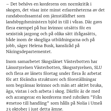
– Det behövs en konferens om normkritik i
skogen, det visar inte minst erfarenheterna av det
rundabordssamtal om jämställdhet som
landsbygdsministern bjöd in till i våras. Där gavs
flera exempel på hur kvinnor utsätts för en
sexistisk jargong och på olika sätt ifrågasätts,
både inom de skogliga utbildningarna och på
jobb, säger Helena Busk, kansliråd på
Näringsdepartementet.
Inom samarbetet Skogslänet Västerbotten har
Länsstyrelsen Västerbotten, Skogsstyrelsen, SLU
och flera av länets företag under flera år arbetat
för att förändra strukturer och föreställningar
som begränsar kvinnor och män att aktivt bruka,
äga, vistas i och arbeta i skog. Därför är de med
och arrangerar en konferens med rubriken "Från
#metoo till handling" som hålls på Nolia i Umeå
23 oktober i just detta ämne.